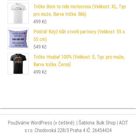
Tričko Born to ride motocross (Velikost: XL, Typ:
pro muže, Barva trička: Bílá)
499
Kč
Polštář Když bůh stvořil partnery (Velikost: 55 x
55 cm)
549
Kč
Tričko Houbař 100% (Velikost: S, Typ: pro muže,
Barva trička: Černá)
499
Kč
Používáme WordPress (v češtině).
|
Šablona: Bulk Shop
| ACIT
s.r.o. Chodovská 228/3 Praha 4 IČ: 26454424