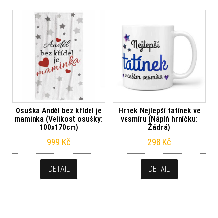
Osuška Anděl bez křídel je
Hrnek Nejlepší tatínek ve
maminka (Velikost osušky:
vesmíru (Náplň hrníčku:
100x170cm)
Žádná)
999
Kč
298
Kč
DETAIL
DETAIL