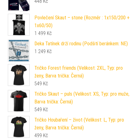
448
Kč
Povlečení Skaut – stone (Rozměr : 1x150/200 +
1x60/50)
1 499
Kč
Deka Tatínek drží rodinu (Podšití beránkem: NE)
1 249
Kč
Tričko Forest friends (Velikost: 2XL, Typ: pro
ženy, Barva trička: Černá)
549
Kč
Tričko Skaut – puls (Velikost: XS, Typ: pro muže,
Barva trička: Černá)
549
Kč
Tričko Houbaření – život (Velikost: L, Typ: pro
ženy, Barva trička: Černá)
499
Kč