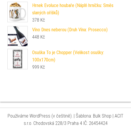
Hrnek Evoluce houbaře (Náplň hrníčku: Směs
slaných oříšků)
378
Kč
Víno Dnes neberou (Druh Vína: Prosecco)
448
Kč
Osuška To je Chopper (Velikost osušky:
100x170cm)
999
Kč
Používáme WordPress (v češtině).
|
Šablona: Bulk Shop
| ACIT
s.r.o. Chodovská 228/3 Praha 4 IČ: 26454424