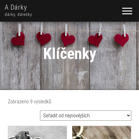
A Dárky
dárky, dárečky
Klíčenky
Seřazeno od nejnovějších
Zobrazeno 9 výsledků