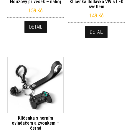
Nouzový přívěsek – náboj
Klíčenka dodávka VW s LED
světlem
159
Kč
149
Kč
DETAIL
DETAIL
Klíčenka s herním
ovladačem a zvonkem –
černá