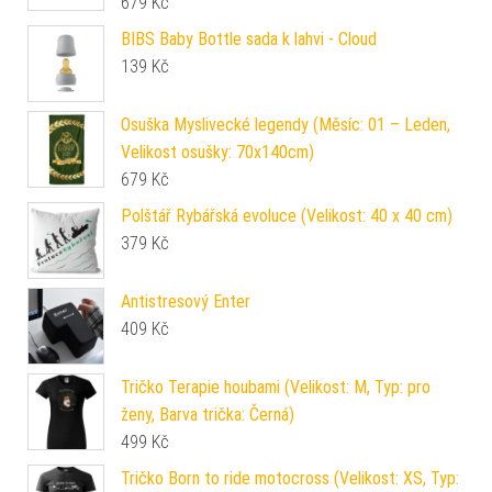
679
Kč
BIBS Baby Bottle sada k lahvi - Cloud
139
Kč
Osuška Myslivecké legendy (Měsíc: 01 – Leden,
Velikost osušky: 70x140cm)
679
Kč
Polštář Rybářská evoluce (Velikost: 40 x 40 cm)
379
Kč
Antistresový Enter
409
Kč
Tričko Terapie houbami (Velikost: M, Typ: pro
ženy, Barva trička: Černá)
499
Kč
Tričko Born to ride motocross (Velikost: XS, Typ: