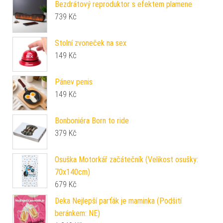
Bezdrátový reproduktor s efektem plamene
739
Kč
Stolní zvoneček na sex
149
Kč
Pánev penis
149
Kč
Bonboniéra Born to ride
379
Kč
Osuška Motorkář začátečník (Velikost osušky:
70x140cm)
679
Kč
Deka Nejlepší parťák je maminka (Podšití
beránkem: NE)