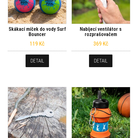
Skákací míček do vody Surf
Nabíjecí ventilátor s
Bouncer
rozprašovačem
119
Kč
369
Kč
DETAIL
DETAIL