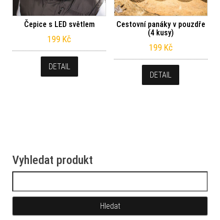
Čepice s LED světlem
Cestovní panáky v pouzdře
(4 kusy)
199
Kč
199
Kč
DETAIL
DETAIL
Vyhledat produkt
Vyhledávání