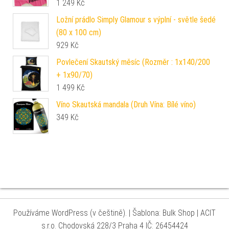
1 249
Kč
Ložní prádlo Simply Glamour s výplní - světle šedé
(80 x 100 cm)
929
Kč
Povlečení Skautský měsíc (Rozměr : 1x140/200
+ 1x90/70)
1 499
Kč
Víno Skautská mandala (Druh Vína: Bílé víno)
349
Kč
Používáme WordPress (v češtině).
|
Šablona: Bulk Shop
| ACIT
s.r.o. Chodovská 228/3 Praha 4 IČ: 26454424