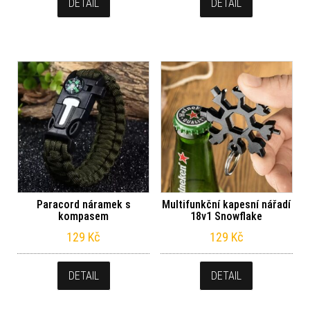
DETAIL
DETAIL
Paracord náramek s
Multifunkční kapesní nářadí
kompasem
18v1 Snowflake
129
Kč
129
Kč
DETAIL
DETAIL