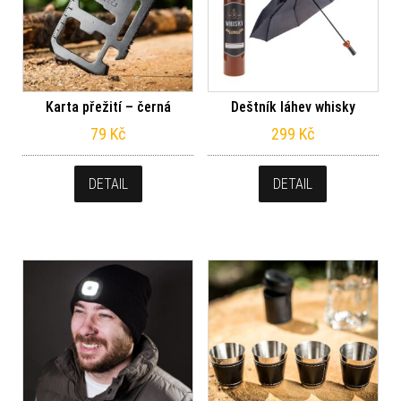
Karta přežití – černá
Deštník láhev whisky
79
Kč
299
Kč
DETAIL
DETAIL