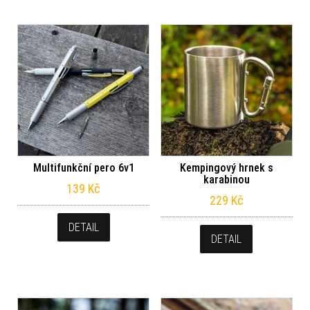
Multifunkční pero 6v1
Kempingový hrnek s
karabinou
139
Kč
229
Kč
DETAIL
DETAIL