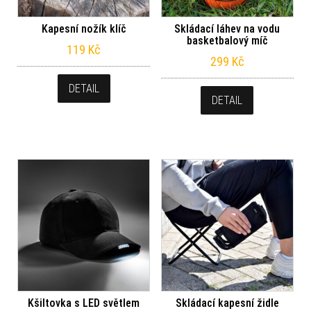
Kapesní nožík klíč
Skládací láhev na vodu
basketbalový míč
119
Kč
299
Kč
DETAIL
DETAIL
Kšiltovka s LED světlem
Skládací kapesní židle