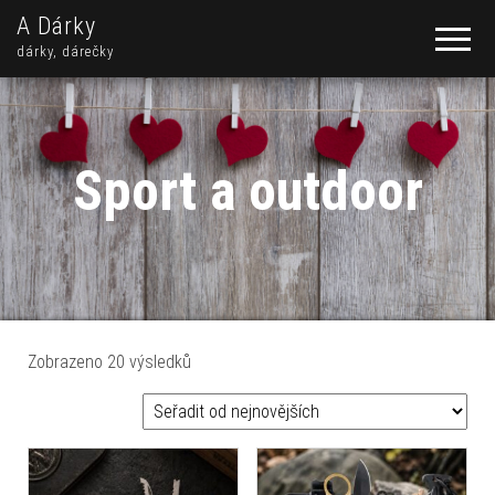
A Dárky
dárky, dárečky
Sport a outdoor
Seřazeno od nejnovějších
Zobrazeno 20 výsledků