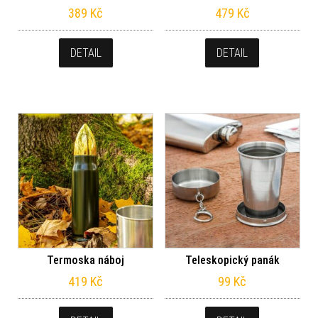
389
Kč
479
Kč
DETAIL
DETAIL
Termoska náboj
Teleskopický panák
419
Kč
99
Kč