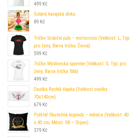
499
Kč
Solární havajská dívka
89
Kč
Tričko Srdeční puls – motocross (Velikost: L, Typ:
pro ženy, Barva trička: Černá)
599
Kč
Tričko Myslivecká spermie (Velikost: S, Typ: pro
ženy, Barva trička: Bílá)
499
Kč
Osuška Rychlá šlapka (Velikost osušky:
70x140cm)
679
Kč
Polštář Skutečné legendy – měsíce (Velikost: 40
x 40 cm, Měsíc: 08 – Srpen)
379
Kč