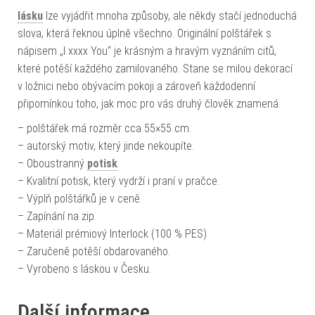
lásku
lze vyjádřit mnoha způsoby, ale někdy stačí jednoduchá
slova, která řeknou úplně všechno. Originální polštářek s
nápisem „I xxxx You“ je krásným a hravým vyznáním citů,
které potěší každého zamilovaného. Stane se milou dekorací
v ložnici nebo obývacím pokoji a zároveň každodenní
připomínkou toho, jak moc pro vás druhý člověk znamená.
– polštářek má rozměr cca 55×55 cm.
– autorský motiv, který jinde nekoupíte.
– Oboustranný
potisk
.
– Kvalitní potisk, který vydrží i praní v pračce.
– Výplň polštářků je v ceně.
– Zapínání na zip.
– Materiál prémiový Interlock (100 % PES)
– Zaručeně potěší obdarovaného.
– Vyrobeno s láskou v Česku.
Další informace