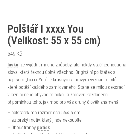
Polštář I xxxx You
(Velikost: 55 x 55 cm)
549
Kč
lásku
lze vyjádřit mnoha způsoby, ale někdy stačí jednoduchá
slova, která řeknou úplně všechno. Originální polštářek s
nápisem „I xxxx You“ je krásným a hravým vyznáním citů,
které potěší každého zamilovaného. Stane se milou dekorací
v ložnici nebo obývacím pokoji a zároveň každodenní
připomínkou toho, jak moc pro vás druhý člověk znamená.
– polštářek má rozměr cca 55×55 cm.
– autorský motiv, který jinde nekoupíte.
– Oboustranný
potisk
.