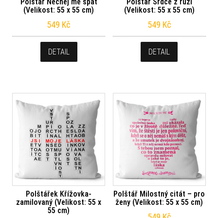
Polštář Nechej mě spát
Polštář Srdce z růží
(Velikost: 55 x 55 cm)
(Velikost: 55 x 55 cm)
549
Kč
549
Kč
DETAIL
DETAIL
Polštářek Křížovka-
Polštář Milostný citát – pro
zamilovaný (Velikost: 55 x
ženy (Velikost: 55 x 55 cm)
55 cm)
549
Kč