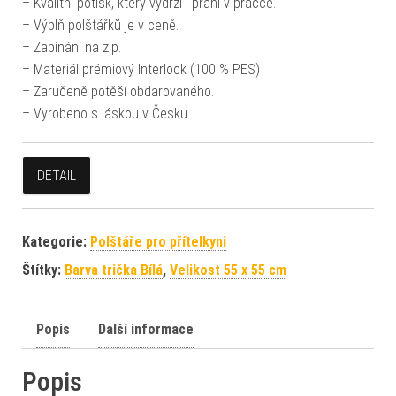
– Kvalitní potisk, který vydrží i praní v pračce.
– Výplň polštářků je v ceně.
– Zapínání na zip.
– Materiál prémiový Interlock (100 % PES)
– Zaručeně potěší obdarovaného.
– Vyrobeno s láskou v Česku.
DETAIL
Kategorie:
Polštáře pro přítelkyni
Štítky:
Barva trička Bílá
,
Velikost 55 x 55 cm
Popis
Další informace
Popis