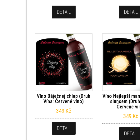
DETAIL
DETAIL
Víno Báječnej chlap (Druh
Víno Nejlepší ma
Vína: Červené víno)
sluncem (Druh
Červené ví
349
Kč
349
Kč
DETAIL
DETAIL