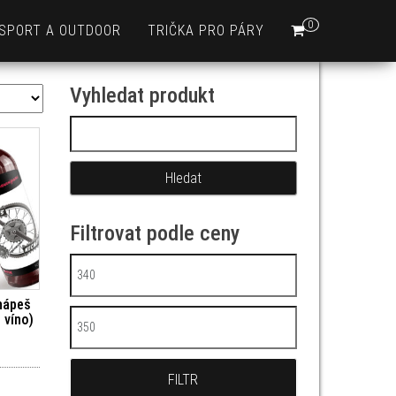
0
SPORT A OUTDOOR
TRIČKA PRO PÁRY
Vyhledat produkt
Vyhledávání
Filtrovat podle ceny
Minimální cena
hápeš
 víno)
Maximální cena
FILTR