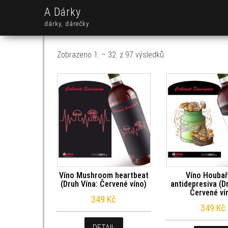
A Dárky
dárky, dárečky
Seřazeno od nejnov
Zobrazeno 1. – 32. z 97 výsledků
Víno Mushroom heartbeat
Víno Houba
(Druh Vína: Červené víno)
antidepresiva (D
Červené ví
349
Kč
349
Kč
DETAIL