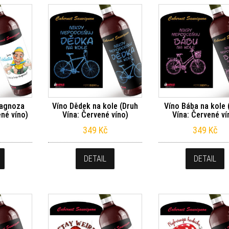
iagnoza
Víno Dědek na kole (Druh
Víno Bába na kole 
ené víno)
Vína: Červené víno)
Vína: Červené ví
349
Kč
349
Kč
DETAIL
DETAIL