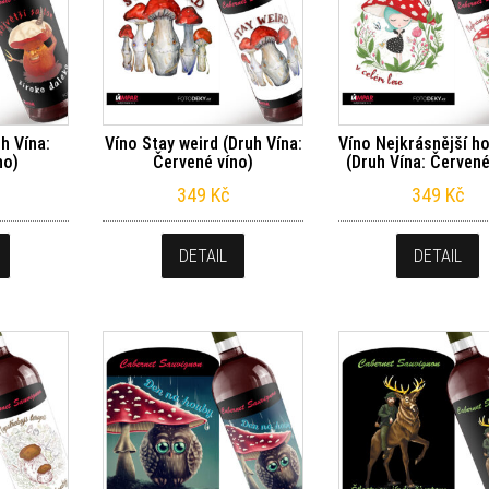
h Vína:
Víno Stay weird (Druh Vína:
Víno Nejkrásnější h
no)
Červené víno)
(Druh Vína: Červené
349
Kč
349
Kč
DETAIL
DETAIL