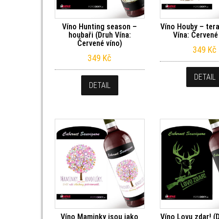
Víno Hunting season –
Víno Houby – tera
houbaři (Druh Vína:
Vína: Červené
Červené víno)
349
Kč
349
Kč
DETAIL
DETAIL
Víno Maminky jsou jako
Víno Lovu zdar! (