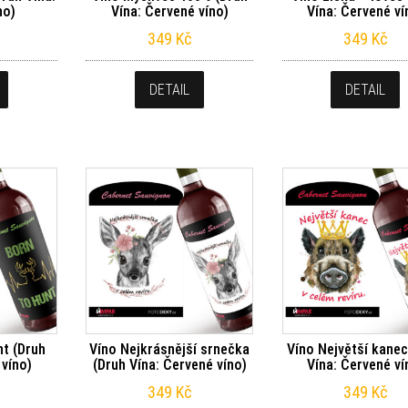
no)
Vína: Červené víno)
Vína: Červené ví
349
Kč
349
Kč
DETAIL
DETAIL
nt (Druh
Víno Nejkrásnější srnečka
Víno Největší kanec
 víno)
(Druh Vína: Červené víno)
Vína: Červené ví
349
Kč
349
Kč