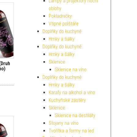
Lampy a projektory noční
oblohy
Pokladničky
Vtipné polštáře
Doplňky do kuchyně
Hrnky a šálky
Doplňky do kuchyně
Hrnky a šálky
Sklenice
(Druh
no)
Sklenice na víno
Doplňky do kuchyně
Hrnky a šálky
Karafy na alkohol a víno
Kuchyňské zástěry
Sklenice
Sklenice na destiláty
Stojany na víno
Tvořítka a formy na led