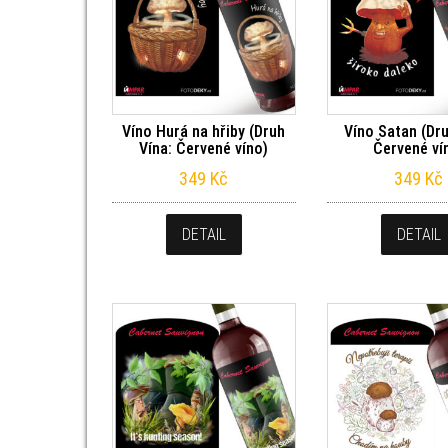
Víno Hurá na hřiby (Druh
Víno Satan (Dru
Vína: Červené víno)
Červené ví
349
Kč
349
Kč
DETAIL
DETAIL