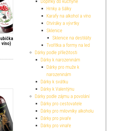
Doplňky do kuchyně
Hrnky a šálky
Karafy na alkohol a víno
Otvíráky a vývrtky
Sklenice
Sklenice na destiláty
oubička
 víno)
Tvořítka a formy na led
Dárky podle příležitosti
Dárky k narozeninám
Dárky pro muže k
narozeninám
Dárky k svátku
Dárky k Valentýnu
Dárky podle zájmu a povolání
Dárky pro cestovatele
Dárky pro milovníky alkoholu
Dárky pro pivaře
Dárky pro vinaře