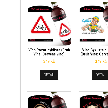
Víno Pozor cyklista (Druh
Víno Cyklista d
Vína: Červené víno)
(Druh Vína: Červ
349
Kč
349
Kč
DETAIL
DETAIL