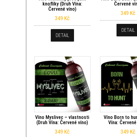
knoflíky (Druh Vína:
Červené ví
Červené víno)
349
Kč
349
Kč
DETAIL
DETAIL
Víno Myslivec – vlastnosti
Víno Born to hu
(Druh Vína: Červené víno)
Vína: Červené
349
Kč
349
Kč