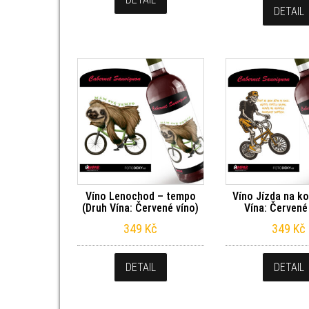
DETAIL
Víno Lenochod – tempo
Víno Jízda na ko
(Druh Vína: Červené víno)
Vína: Červené
349
Kč
349
Kč
DETAIL
DETAIL