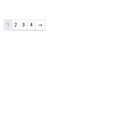
1
2
3
4
→