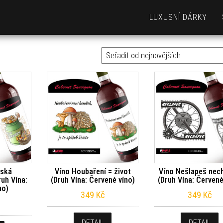
LUXUSNÍ DÁRKY
ějších
řská
Víno Houbaření = život
Víno Nešlapeš nec
ruh Vína:
(Druh Vína: Červené víno)
(Druh Vína: Červené
no)
349
Kč
349
Kč
DETAIL
DETAIL