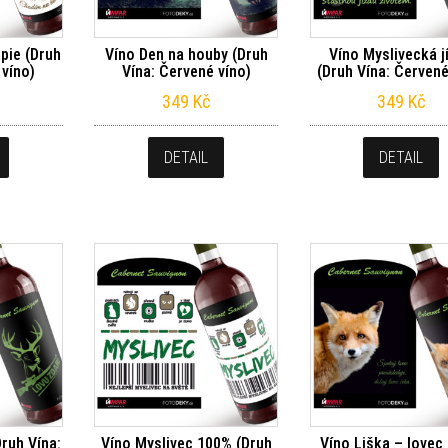
pie (Druh
Víno Den na houby (Druh
Víno Myslivecká j
 víno)
Vína: Červené víno)
(Druh Vína: Červené
349
Kč
349
Kč
DETAIL
DETAIL
Druh Vína:
Víno Myslivec 100% (Druh
Víno Liška – lovec