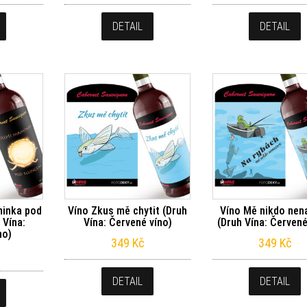
DETAIL
DETAIL
minka pod
Víno Zkus mě chytit (Druh
Víno Mě nikdo nen
 Vína:
Vína: Červené víno)
(Druh Vína: Červené
no)
349
Kč
349
Kč
DETAIL
DETAIL