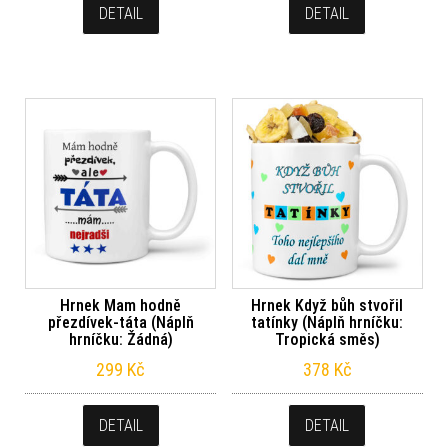
DETAIL
DETAIL
Hrnek Mam hodně
Hrnek Když bůh stvořil
přezdívek-táta (Náplň
tatínky (Náplň hrníčku:
hrníčku: Žádná)
Tropická směs)
299
Kč
378
Kč
DETAIL
DETAIL