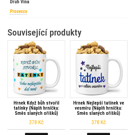
Druh Vína
Prosecco
Související produkty
Hrnek Když bůh stvořil
Hrnek Nejlepší tatínek ve
tatínky (Náplň hrníčku:
vesmíru (Náplň hrníčku:
Směs slaných oříšků)
Směs slaných oříšků)
378
Kč
378
Kč