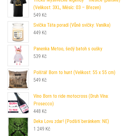
(Velikost: 3XL, Měsíc: 03 – Březen)
549
Kč
Svíčka Táta poradí (Vůně svíčky: Vanilka)
449
Kč
Panenka Metoo, šedý batoh s oušky
539
Kč
Polštář Born to hunt (Velikost: 55 x 55 cm)
549
Kč
Víno Born to ride motocross (Druh Vína:
Prosecco)
448
Kč
Deka Lovu zdar! (Podšití beránkem: NE)
1 249
Kč