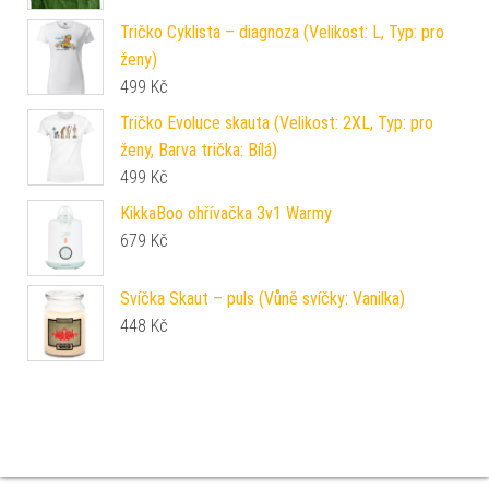
Tričko Cyklista – diagnoza (Velikost: L, Typ: pro
ženy)
499
Kč
Tričko Evoluce skauta (Velikost: 2XL, Typ: pro
ženy, Barva trička: Bílá)
499
Kč
KikkaBoo ohřívačka 3v1 Warmy
679
Kč
Svíčka Skaut – puls (Vůně svíčky: Vanilka)
448
Kč