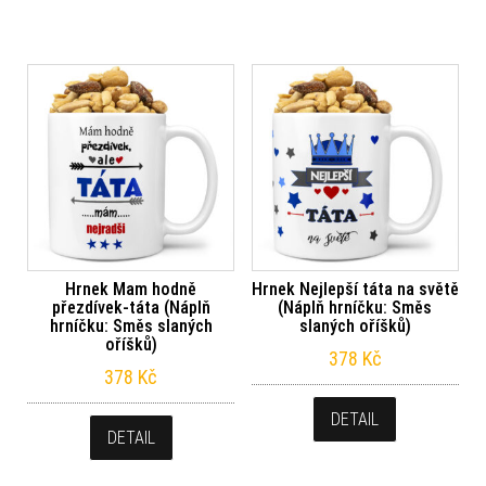
Hrnek Mam hodně
Hrnek Nejlepší táta na světě
přezdívek-táta (Náplň
(Náplň hrníčku: Směs
hrníčku: Směs slaných
slaných oříšků)
oříšků)
378
Kč
378
Kč
DETAIL
DETAIL