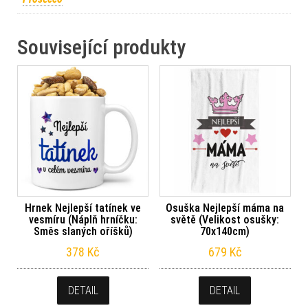
Související produkty
Hrnek Nejlepší tatínek ve
Osuška Nejlepší máma na
vesmíru (Náplň hrníčku:
světě (Velikost osušky:
Směs slaných oříšků)
70x140cm)
378
Kč
679
Kč
DETAIL
DETAIL