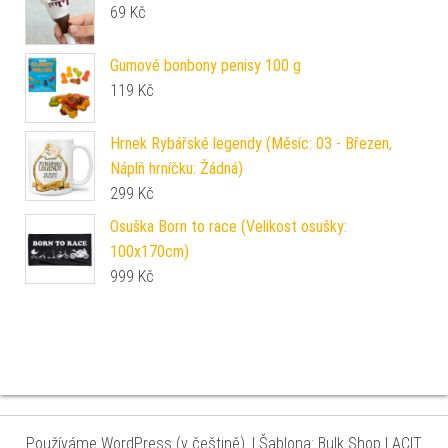
69
Kč
Gumové bonbony penisy 100 g
119
Kč
Hrnek Rybářské legendy (Měsíc: 03 - Březen,
Náplň hrníčku: Žádná)
299
Kč
Osuška Born to race (Velikost osušky:
100x170cm)
999
Kč
Používáme WordPress (v češtině).
|
Šablona: Bulk Shop
| ACIT