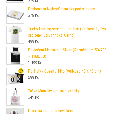
379
Kč
Bonboniéra Nejlepší maminka pod sluncem
378
Kč
Tričko Hunting season – houbaři (Velikost: L, Typ:
pro ženy, Barva trička: Černá)
499
Kč
Povlečení Maminka – Silver (Rozměr : 1x150/200
+ 1x60/50)
1 499
Kč
Polštářky Queen / King (Velikost: 40 x 40 cm)
699
Kč
Taška Maminky jsou jako knoflíky
349
Kč
Propiska záchod s hovínkem