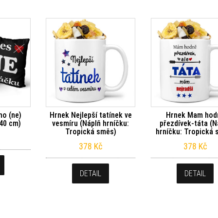
no (ne)
Hrnek Nejlepší tatínek ve
Hrnek Mam hod
 40 cm)
vesmíru (Náplň hrníčku:
přezdívek-táta (N
Tropická směs)
hrníčku: Tropická 
378
Kč
378
Kč
DETAIL
DETAIL