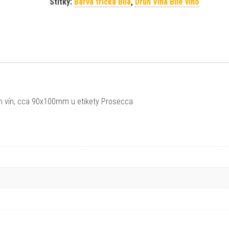
Štítky:
Barva trička Bílá
,
Druh Vína Bílé víno
h vín; cca 90x100mm u etikety Prosecca.