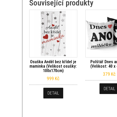
Související produkty
Osuška Anděl bez křídel je
Polštář Dnes a
maminka (Velikost osušky:
(Velikost: 40 x
100x170cm)
379
Kč
999
Kč
DETAIL
DETAIL