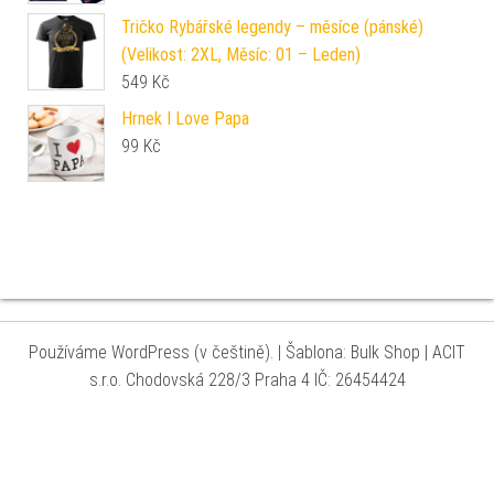
Tričko Rybářské legendy – měsíce (pánské)
(Velikost: 2XL, Měsíc: 01 – Leden)
549
Kč
Hrnek I Love Papa
99
Kč
Používáme WordPress (v češtině).
|
Šablona: Bulk Shop
| ACIT
s.r.o. Chodovská 228/3 Praha 4 IČ: 26454424