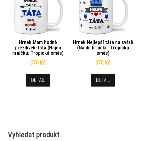
Hrnek Mam hodně
Hrnek Nejlepší táta na světě
přezdívek-táta (Náplň
(Náplň hrníčku: Tropická
hrníčku: Tropická směs)
směs)
378
Kč
378
Kč
DETAIL
DETAIL
Vyhledat produkt