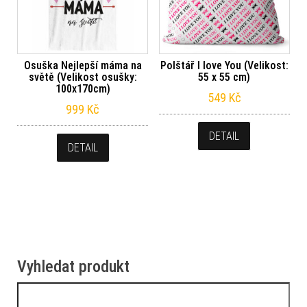
Osuška Nejlepší máma na
Polštář I love You (Velikost:
světě (Velikost osušky:
55 x 55 cm)
100x170cm)
549
Kč
999
Kč
DETAIL
DETAIL
Vyhledat produkt
Vyhledávání