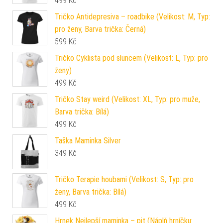
499
Kč
Tričko Antidepresiva – roadbike (Velikost: M, Typ:
pro ženy, Barva trička: Černá)
599
Kč
Tričko Cyklista pod sluncem (Velikost: L, Typ: pro
ženy)
499
Kč
Tričko Stay weird (Velikost: XL, Typ: pro muže,
Barva trička: Bílá)
499
Kč
Taška Maminka Silver
349
Kč
Tričko Terapie houbami (Velikost: S, Typ: pro
ženy, Barva trička: Bílá)
499
Kč
Hrnek Nejlepší maminka – pit (Náplň hrníčku: