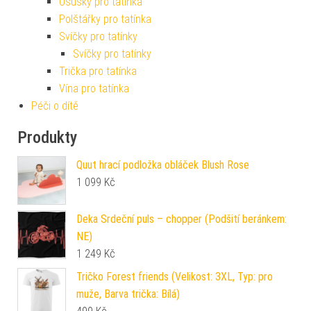
Osušky pro tatínka
Polštářky pro tatínka
Svíčky pro tatínky
Svíčky pro tatínky
Trička pro tatínka
Vína pro tatínka
Péči o dítě
Produkty
Quut hrací podložka obláček Blush Rose
1 099
Kč
Deka Srdeční puls – chopper (Podšití beránkem:
NE)
1 249
Kč
Tričko Forest friends (Velikost: 3XL, Typ: pro
muže, Barva trička: Bílá)