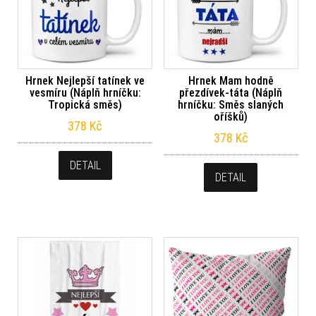
Hrnek Nejlepší tatínek ve
Hrnek Mam hodně
vesmíru (Náplň hrníčku:
přezdívek-táta (Náplň
Tropická směs)
hrníčku: Směs slaných
oříšků)
378
Kč
378
Kč
DETAIL
DETAIL