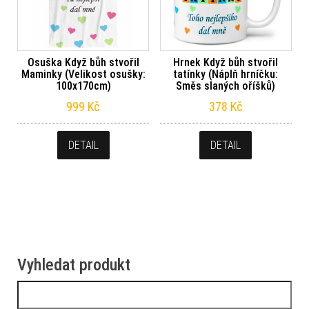
Osuška Když bůh stvořil
Hrnek Když bůh stvořil
Maminky (Velikost osušky:
tatínky (Náplň hrníčku:
100x170cm)
Směs slaných oříšků)
999
Kč
378
Kč
DETAIL
DETAIL
Vyhledat produkt
Vyhledávání