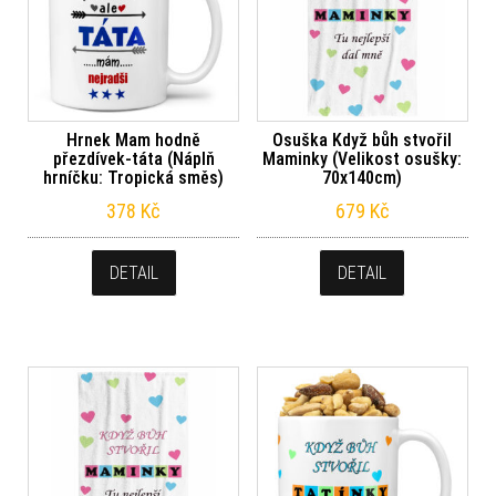
Hrnek Mam hodně
Osuška Když bůh stvořil
přezdívek-táta (Náplň
Maminky (Velikost osušky:
hrníčku: Tropická směs)
70x140cm)
378
Kč
679
Kč
DETAIL
DETAIL