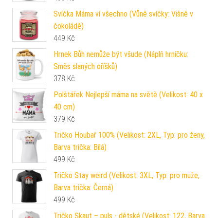
Svíčka Máma ví všechno (Vůně svíčky: Višně v
čokoládě)
449
Kč
Hrnek Bůh nemůže být všude (Náplň hrníčku:
Směs slaných oříšků)
378
Kč
Polštářek Nejlepší máma na světě (Velikost: 40 x
40 cm)
379
Kč
Tričko Houbař 100% (Velikost: 2XL, Typ: pro ženy,
Barva trička: Bílá)
499
Kč
Tričko Stay weird (Velikost: 3XL, Typ: pro muže,
Barva trička: Černá)
499
Kč
Tričko Skaut – puls - dětské (Velikost: 122, Barva