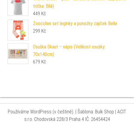
trička: Bílá)
449
Kč
Zoocchini set legínky a ponožky zajíček Bella
299
Kč
Osuška Skaut – nápis (Velikost osušky:
70x140cm)
679
Kč
Používáme WordPress (v češtině).
|
Šablona: Bulk Shop
| ACIT
s.r.o. Chodovská 228/3 Praha 4 IČ: 26454424