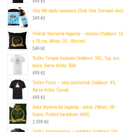
499
Kč
Víno Mě nikdo nenasere (Druh Vína: Červené víno)
349
Kč
Polštář Skutečné legendy – měsíce (Velikost: 55
x 55 cm, Měsíc: 03 - Březen)
549
Kč
Tričko Terapie houbami (Velikost: 5XL, Typ: pro
muže, Barva trička: Bílá)
499
Kč
Tričko Pozor – táta začátečník (Velikost: XS,
Barva trička: Černá)
499
Kč
Deka Myslivecké legendy - měsíc (Měsíc: 08 -
Srpen, Podšití beránkem: ANO)
2 099
Kč
Tričko Antidepresiva – roadbike (Velikost: 5XL,