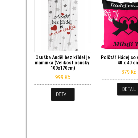
Osuška Anděl bez křídel je
Polštář Hádej co 
maminka (Velikost osušky:
40 x 40 c
100x170cm)
379
Kč
999
Kč
DETAIL
DETAIL