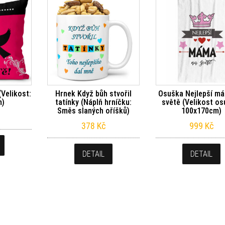
(Velikost:
Hrnek Když bůh stvořil
Osuška Nejlepší m
m)
tatínky (Náplň hrníčku:
světě (Velikost os
Směs slaných oříšků)
100x170cm)
378
Kč
999
Kč
DETAIL
DETAIL