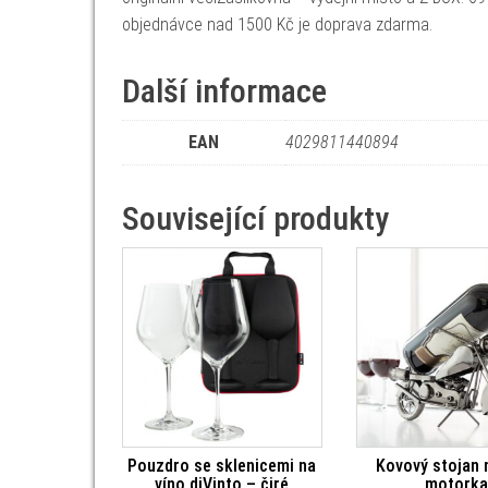
objednávce nad 1500 Kč je doprava zdarma.
Další informace
EAN
4029811440894
Související produkty
Pouzdro se sklenicemi na
Kovový stojan 
víno diVinto – čiré
motorka