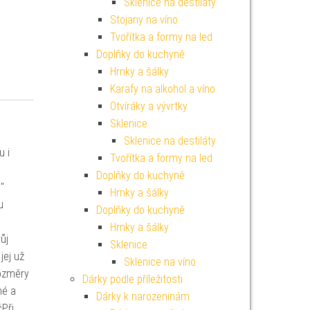
Sklenice na destiláty
Stojany na víno
Tvořítka a formy na led
Doplňky do kuchyně
Hrnky a šálky
Karafy na alkohol a víno
Otvíráky a vývrtky
Sklenice
Sklenice na destiláty
u i
Tvořítka a formy na led
Doplňky do kuchyně
"
Hrnky a šálky
u
Doplňky do kuchyně
Hrnky a šálky
ůj
Sklenice
jej už
Sklenice na víno
Rozměry
Dárky podle příležitosti
né a
Dárky k narozeninám
čPři