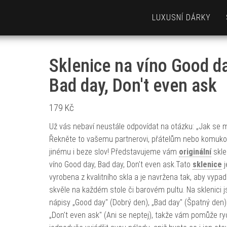
LUXUSNÍ DÁRKY
Sklenice na víno Good da
Bad day, Don't even ask
179
Kč
Už vás nebaví neustále odpovídat na otázku: „Jak se 
Řekněte to vašemu partnerovi, přátelům nebo komukol
jinému i beze slov! Představujeme vám
originální
skle
víno Good day, Bad day, Don't even ask.Tato
sklenice
j
vyrobena z kvalitního skla a je navržena tak, aby vypad
skvěle na každém stole či barovém pultu. Na sklenici 
nápisy „Good day" (Dobrý den), „Bad day" (Špatný den)
„Don't even ask" (Ani se neptej), takže vám pomůže ry