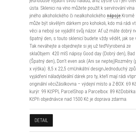
jednoduše vyjádřit svou náladu, aniž byste co i jen ote
ústa. Sklenici na víno můžete použít k servírování vína
jiného alkoholického či nealkoholického
nápoje
.Kromě 
může být skvělým dárkem pro kohokoli, kdo má rádi vt
věci a nebojí se vyjádřit svůj názor. Ať už máte dobrý 
špatný den, s touto sklenicí budete vždy vědět, jak se v
Tak neváhejte a objednejte si jej už teď!Vyrobená ze
sklaObjem: 420 mlS nápisy Good day (Dobrý den), Bad
(Špatný den), Don't even ask (Ani se neptej)Rozměry 
x výška): 8,5 x 22,5 cmUnikátní designJednoduchý zp
vyjádření náladyIdeální dárek pro ty, kteří mají rádi vtip
originální věciZásilkovna – výdejní místo a Z-BOX: 69 
kurýr: 99 KčPPL ParcelShop a Parcelbox: 89 KčDobírka:
KčPři objednávce nad 1500 Kč je doprava zdarma.
DETAIL