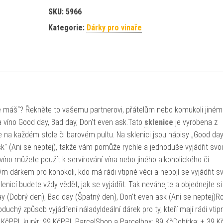
SKU:
5966
Kategorie:
Dárky pro vinaře
e máš“? Řekněte to vašemu partnerovi, přátelům nebo komukoli jiném
 víno Good day, Bad day, Don't even ask.Tato
sklenice
je vyrobena z
le na každém stole či barovém pultu. Na sklenici jsou nápisy „Good day
sk" (Ani se neptej), takže vám pomůže rychle a jednoduše vyjádřit svo
a víno můžete použít k servírování vína nebo jiného alkoholického či
 dárkem pro kohokoli, kdo má rádi vtipné věci a nebojí se vyjádřit sv
nicí budete vždy vědět, jak se vyjádřit. Tak neváhejte a objednejte si 
 (Dobrý den), Bad day (Špatný den), Don't even ask (Ani se neptej)
uchý způsob vyjádření náladyIdeální dárek pro ty, kteří mají rádi vtip
69 KčPPL kurýr: 99 KčPPL ParcelShop a Parcelbox: 89 KčDobírka: + 39 K