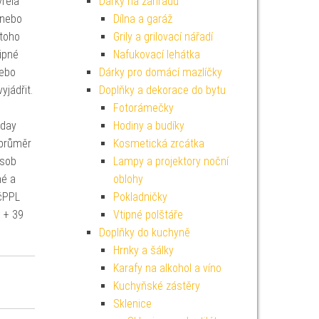
vřela
Dárky na zahradu
 nebo
Dílna a garáž
toho
Grily a grilovací nářadí
ipné
Nafukovací lehátka
nebo
Dárky pro domácí mazlíčky
yjádřit.
Doplňky a dekorace do bytu
Fotorámečky
 day
Hodiny a budíky
(průměr
Kosmetická zrcátka
ůsob
Lampy a projektory noční
né a
oblohy
KčPPL
Pokladničky
 + 39
Vtipné polštáře
Doplňky do kuchyně
Hrnky a šálky
Karafy na alkohol a víno
Kuchyňské zástěry
Sklenice