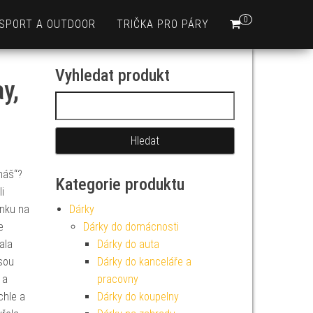
0
SPORT A OUTDOOR
TRIČKA PRO PÁRY
Vyhledat produkt
y,
Vyhledávání
máš“?
Kategorie produktu
i
nku na
Dárky
e
Dárky do domácnosti
ala
Dárky do auta
jsou
Dárky do kanceláře a
 a
pracovny
chle a
Dárky do koupelny