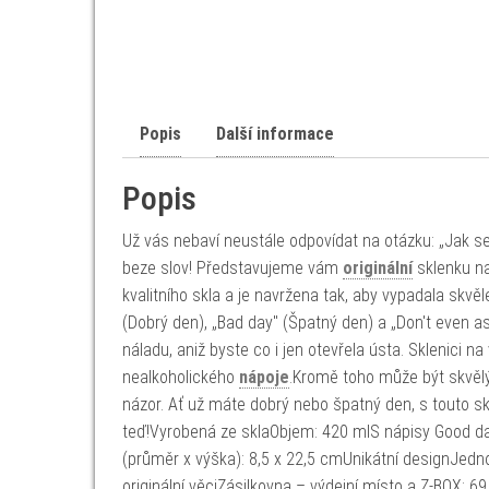
Popis
Další informace
Popis
Už vás nebaví neustále odpovídat na otázku: „Jak s
beze slov! Představujeme vám
originální
sklenku na
kvalitního skla a je navržena tak, aby vypadala skvě
(Dobrý den), „Bad day" (Špatný den) a „Don't even a
náladu, aniž byste co i jen otevřela ústa. Sklenici n
nealkoholického
nápoje
.Kromě toho může být skvělým
názor. Ať už máte dobrý nebo špatný den, s touto skle
teď!Vyrobená ze sklaObjem: 420 mlS nápisy Good day
(průměr x výška): 8,5 x 22,5 cmUnikátní designJednod
originální věciZásilkovna – výdejní místo a Z-BOX: 