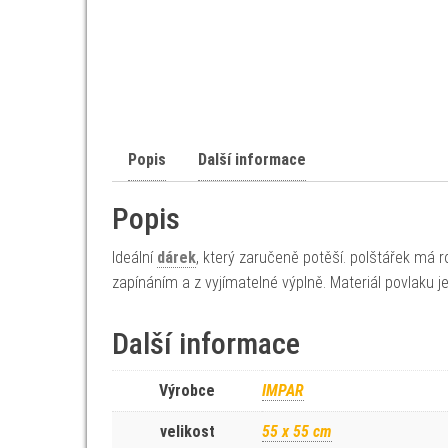
Popis
Další informace
Popis
Ideální
dárek
, který zaručeně potěší. polštářek má
zapínáním a z vyjímatelné výplně. Materiál povlaku j
Další informace
Výrobce
IMPAR
velikost
55 x 55 cm