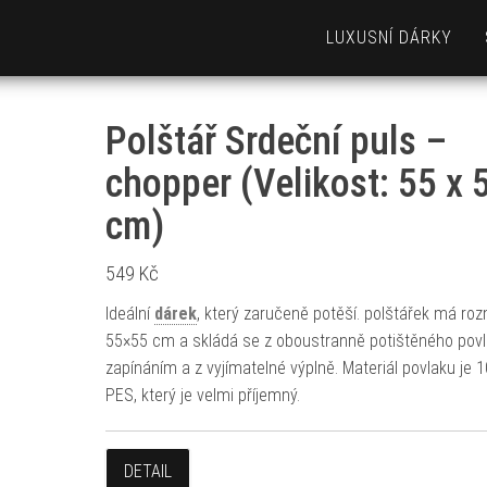
LUXUSNÍ DÁRKY
Polštář Srdeční puls –
chopper (Velikost: 55 x 
cm)
549
Kč
Ideální
dárek
, který zaručeně potěší. polštářek má ro
55×55 cm a skládá se z oboustranně potištěného pov
zapínáním a z vyjímatelné výplně. Materiál povlaku je 
PES, který je velmi příjemný.
DETAIL