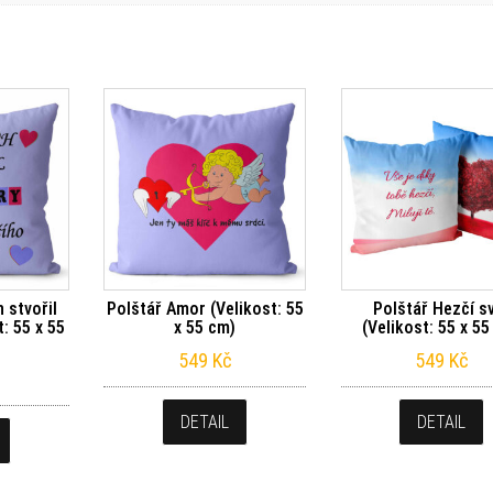
 stvořil
Polštář Amor (Velikost: 55
Polštář Hezčí s
t: 55 x 55
x 55 cm)
(Velikost: 55 x 55
549
Kč
549
Kč
DETAIL
DETAIL