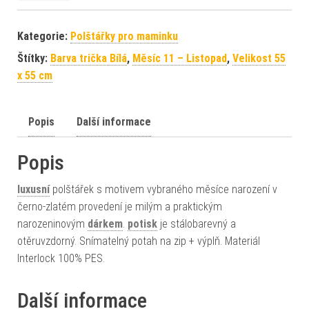
Kategorie:
Polštářky pro maminku
Štítky:
Barva trička Bílá
,
Měsíc 11 – Listopad
,
Velikost 55
x 55 cm
Popis
Další informace
Popis
luxusní
polštářek s motivem vybraného měsíce narození v
černo-zlatém provedení je milým a praktickým
narozeninovým
dárkem
.
potisk
je stálobarevný a
otěruvzdorný. Snímatelný potah na zip + výplň. Materiál
Interlock 100% PES.
Další informace