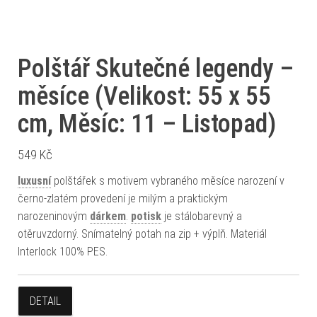
Polštář Skutečné legendy –
měsíce (Velikost: 55 x 55
cm, Měsíc: 11 – Listopad)
549
Kč
luxusní
polštářek s motivem vybraného měsíce narození v
černo-zlatém provedení je milým a praktickým
narozeninovým
dárkem
.
potisk
je stálobarevný a
otěruvzdorný. Snímatelný potah na zip + výplň. Materiál
Interlock 100% PES.
DETAIL