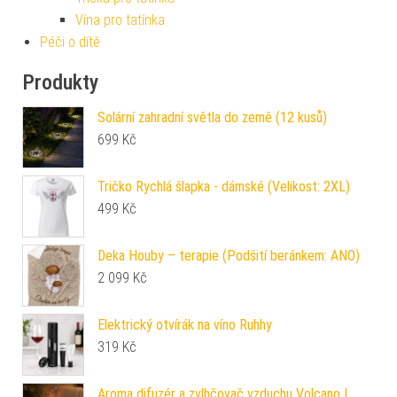
Vína pro tatínka
Péči o dítě
Produkty
Solární zahradní světla do země (12 kusů)
699
Kč
Tričko Rychlá šlapka - dámské (Velikost: 2XL)
499
Kč
Deka Houby – terapie (Podšití beránkem: ANO)
2 099
Kč
Elektrický otvírák na víno Ruhhy
319
Kč
Aroma difuzér a zvlhčovač vzduchu Volcano I