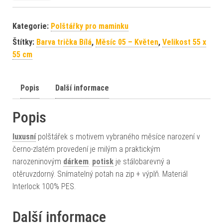
Kategorie:
Polštářky pro maminku
Štítky:
Barva trička Bílá
,
Měsíc 05 – Květen
,
Velikost 55 x
55 cm
Popis
Další informace
Popis
luxusní
polštářek s motivem vybraného měsíce narození v
černo-zlatém provedení je milým a praktickým
narozeninovým
dárkem
.
potisk
je stálobarevný a
otěruvzdorný. Snímatelný potah na zip + výplň. Materiál
Interlock 100% PES.
Další informace