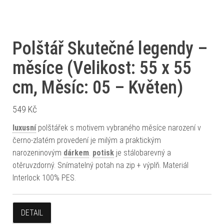
Polštář Skutečné legendy –
měsíce (Velikost: 55 x 55
cm, Měsíc: 05 – Květen)
549
Kč
luxusní
polštářek s motivem vybraného měsíce narození v
černo-zlatém provedení je milým a praktickým
narozeninovým
dárkem
.
potisk
je stálobarevný a
otěruvzdorný. Snímatelný potah na zip + výplň. Materiál
Interlock 100% PES.
DETAIL