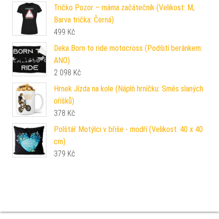
Tričko Pozor – máma začátečník (Velikost: M,
Barva trička: Černá)
499
Kč
Deka Born to ride motocross (Podšití beránkem:
ANO)
2 098
Kč
Hrnek Jízda na kole (Náplň hrníčku: Směs slaných
oříšků)
378
Kč
Polštář Motýlci v břiše - modří (Velikost: 40 x 40
cm)
379
Kč