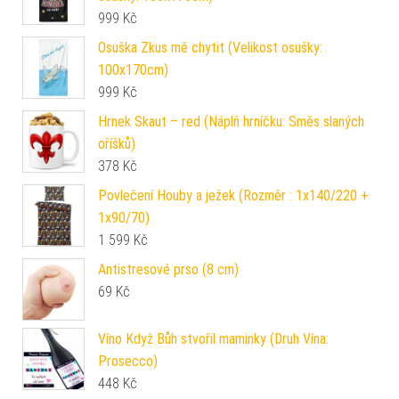
999
Kč
Osuška Zkus mě chytit (Velikost osušky:
100x170cm)
999
Kč
Hrnek Skaut – red (Náplň hrníčku: Směs slaných
oříšků)
378
Kč
Povlečení Houby a ježek (Rozměr : 1x140/220 +
1x90/70)
1 599
Kč
Antistresové prso (8 cm)
69
Kč
Víno Když Bůh stvořil maminky (Druh Vína:
Prosecco)
448
Kč