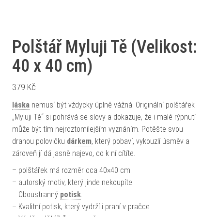
Polštář Myluji Tě (Velikost:
40 x 40 cm)
379
Kč
láska
nemusí být vždycky úplně vážná. Originální polštářek
„Myluji Tě“ si pohrává se slovy a dokazuje, že i malé rýpnutí
může být tím nejroztomilejším vyznáním. Potěšte svou
drahou polovičku
dárkem
, který pobaví, vykouzlí úsměv a
zároveň jí dá jasně najevo, co k ní cítíte.
– polštářek má rozměr cca 40×40 cm.
– autorský motiv, který jinde nekoupíte.
– Oboustranný
potisk
.
– Kvalitní potisk, který vydrží i praní v pračce.