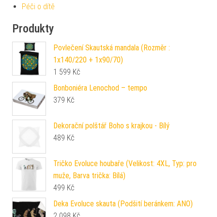
Péči o dítě
Produkty
Povlečení Skautská mandala (Rozměr :
1x140/220 + 1x90/70)
1 599
Kč
Bonboniéra Lenochod – tempo
379
Kč
Dekorační polštář Boho s krajkou - Bílý
489
Kč
Tričko Evoluce houbaře (Velikost: 4XL, Typ: pro
muže, Barva trička: Bílá)
499
Kč
Deka Evoluce skauta (Podšití beránkem: ANO)
2 098
Kč