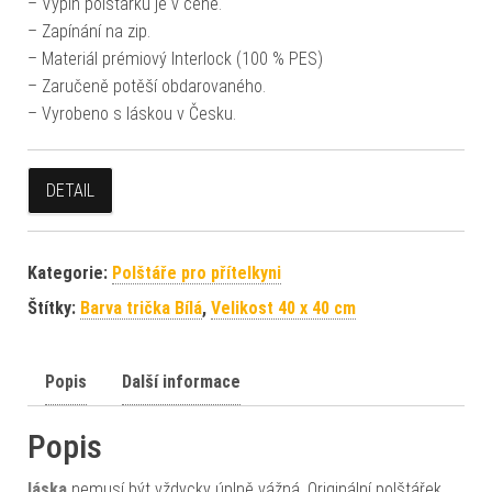
– Výplň polštářků je v ceně.
– Zapínání na zip.
– Materiál prémiový Interlock (100 % PES)
– Zaručeně potěší obdarovaného.
– Vyrobeno s láskou v Česku.
DETAIL
Kategorie:
Polštáře pro přítelkyni
Štítky:
Barva trička Bílá
,
Velikost 40 x 40 cm
Popis
Další informace
Popis
láska
nemusí být vždycky úplně vážná. Originální polštářek