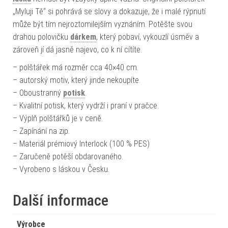
„Myluji Tě“ si pohrává se slovy a dokazuje, že i malé rýpnutí
může být tím nejroztomilejším vyznáním. Potěšte svou
drahou polovičku
dárkem
, který pobaví, vykouzlí úsměv a
zároveň jí dá jasně najevo, co k ní cítíte.
– polštářek má rozměr cca 40×40 cm.
– autorský motiv, který jinde nekoupíte.
– Oboustranný
potisk
.
– Kvalitní potisk, který vydrží i praní v pračce.
– Výplň polštářků je v ceně.
– Zapínání na zip.
– Materiál prémiový Interlock (100 % PES)
– Zaručeně potěší obdarovaného.
– Vyrobeno s láskou v Česku.
Další informace
Výrobce