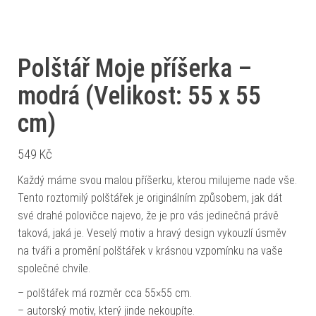
Polštář Moje příšerka –
modrá (Velikost: 55 x 55
cm)
549
Kč
Každý máme svou malou příšerku, kterou milujeme nade vše.
Tento roztomilý polštářek je originálním způsobem, jak dát
své drahé polovičce najevo, že je pro vás jedinečná právě
taková, jaká je. Veselý motiv a hravý design vykouzlí úsměv
na tváři a promění polštářek v krásnou vzpomínku na vaše
společné chvíle.
– polštářek má rozměr cca 55×55 cm.
– autorský motiv, který jinde nekoupíte.