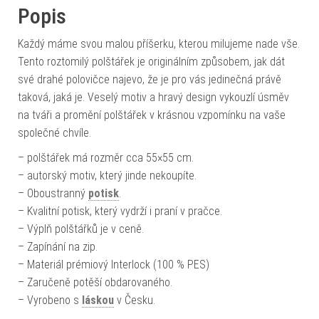
Popis
Každý máme svou malou příšerku, kterou milujeme nade vše.
Tento roztomilý polštářek je originálním způsobem, jak dát
své drahé polovičce najevo, že je pro vás jedinečná právě
taková, jaká je. Veselý motiv a hravý design vykouzlí úsměv
na tváři a promění polštářek v krásnou vzpomínku na vaše
společné chvíle.
– polštářek má rozměr cca 55×55 cm.
– autorský motiv, který jinde nekoupíte.
– Oboustranný
potisk
.
– Kvalitní potisk, který vydrží i praní v pračce.
– Výplň polštářků je v ceně.
– Zapínání na zip.
– Materiál prémiový Interlock (100 % PES)
– Zaručeně potěší obdarovaného.
– Vyrobeno s
láskou
v Česku.