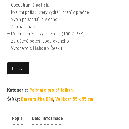
– Oboustranný
potisk
.
– Kvalitní potisk, který vydrží i praní v pračce.
– Výplň polštářků je v ceně.
– Zapínání na zip.
– Materiál prémiový Interlock (100 % PES)
– Zaručeně potěší obdarovaného.
– Vyrobeno s
láskou
v Česku.
DETAIL
Kategorie:
Polštáře pro přítelkyni
Štítky:
Barva trička Bílá
,
Velikost 55 x 55 cm
Popis
Další informace