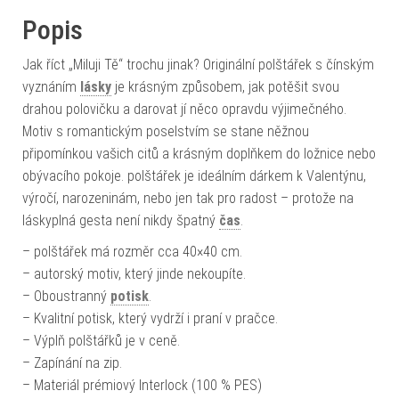
Popis
Jak říct „Miluji Tě“ trochu jinak? Originální polštářek s čínským
vyznáním
lásky
je krásným způsobem, jak potěšit svou
drahou polovičku a darovat jí něco opravdu výjimečného.
Motiv s romantickým poselstvím se stane něžnou
připomínkou vašich citů a krásným doplňkem do ložnice nebo
obývacího pokoje. polštářek je ideálním dárkem k Valentýnu,
výročí, narozeninám, nebo jen tak pro radost – protože na
láskyplná gesta není nikdy špatný
čas
.
– polštářek má rozměr cca 40×40 cm.
– autorský motiv, který jinde nekoupíte.
– Oboustranný
potisk
.
– Kvalitní potisk, který vydrží i praní v pračce.
– Výplň polštářků je v ceně.
– Zapínání na zip.
– Materiál prémiový Interlock (100 % PES)