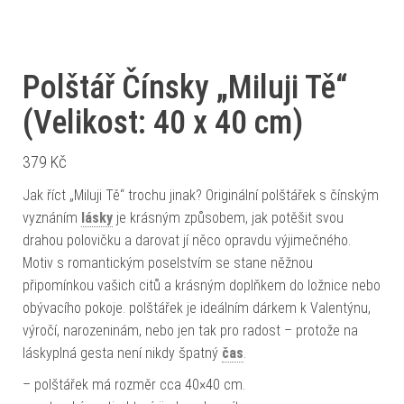
Polštář Čínsky „Miluji Tě“
(Velikost: 40 x 40 cm)
379
Kč
Jak říct „Miluji Tě“ trochu jinak? Originální polštářek s čínským
vyznáním
lásky
je krásným způsobem, jak potěšit svou
drahou polovičku a darovat jí něco opravdu výjimečného.
Motiv s romantickým poselstvím se stane něžnou
připomínkou vašich citů a krásným doplňkem do ložnice nebo
obývacího pokoje. polštářek je ideálním dárkem k Valentýnu,
výročí, narozeninám, nebo jen tak pro radost – protože na
láskyplná gesta není nikdy špatný
čas
.
– polštářek má rozměr cca 40×40 cm.