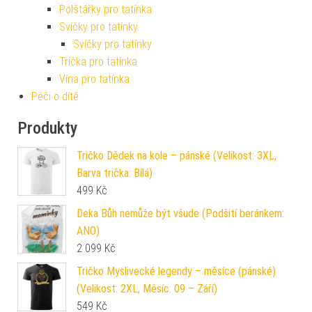
Polštářky pro tatínka
Svíčky pro tatínky
Svíčky pro tatínky
Trička pro tatínka
Vína pro tatínka
Péči o dítě
Produkty
Tričko Dědek na kole – pánské (Velikost: 3XL,
Barva trička: Bílá)
499
Kč
Deka Bůh nemůže být všude (Podšití beránkem:
ANO)
2 099
Kč
Tričko Myslivecké legendy – měsíce (pánské)
(Velikost: 2XL, Měsíc: 09 – Září)
549
Kč