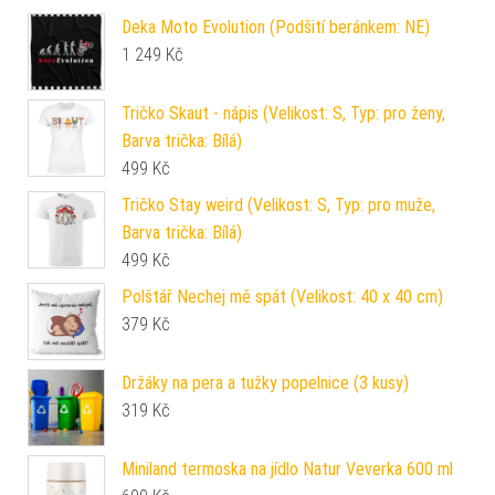
Deka Moto Evolution (Podšití beránkem: NE)
1 249
Kč
Tričko Skaut - nápis (Velikost: S, Typ: pro ženy,
Barva trička: Bílá)
499
Kč
Tričko Stay weird (Velikost: S, Typ: pro muže,
Barva trička: Bílá)
499
Kč
Polštář Nechej mě spát (Velikost: 40 x 40 cm)
379
Kč
Držáky na pera a tužky popelnice (3 kusy)
319
Kč
Miniland termoska na jídlo Natur Veverka 600 ml