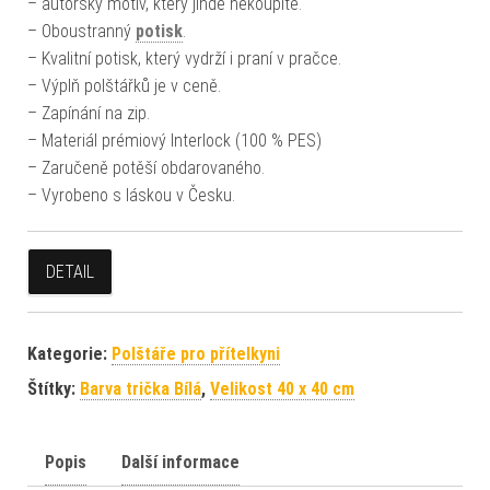
– autorský motiv, který jinde nekoupíte.
– Oboustranný
potisk
.
– Kvalitní potisk, který vydrží i praní v pračce.
– Výplň polštářků je v ceně.
– Zapínání na zip.
– Materiál prémiový Interlock (100 % PES)
– Zaručeně potěší obdarovaného.
– Vyrobeno s láskou v Česku.
DETAIL
Kategorie:
Polštáře pro přítelkyni
Štítky:
Barva trička Bílá
,
Velikost 40 x 40 cm
Popis
Další informace