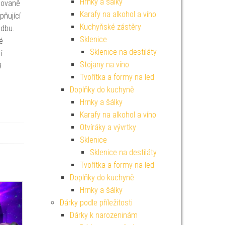
Hrnky a šálky
inovaně
Karafy na alkohol a víno
pňující
Kuchyňské zástěry
udbu.
Sklenice
é
Sklenice na destiláty
í
Stojany na víno
9
Tvořítka a formy na led
Doplňky do kuchyně
Hrnky a šálky
Karafy na alkohol a víno
Otvíráky a vývrtky
Sklenice
Sklenice na destiláty
Tvořítka a formy na led
Doplňky do kuchyně
Hrnky a šálky
Dárky podle příležitosti
Dárky k narozeninám