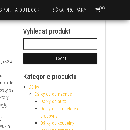
0
SPORT A OUTDOOR
TRIČKA PRO PÁRY
Vyhledat produkt
Vyhledávání
 jako z
Kategorie produktu
ně
em koule
Dárky
hosty se
Dárky do domácnosti
který
Dárky do auta
rek
,
Dárky do kanceláře a
pracovny
V
Dárky do koupelny
zvuk a