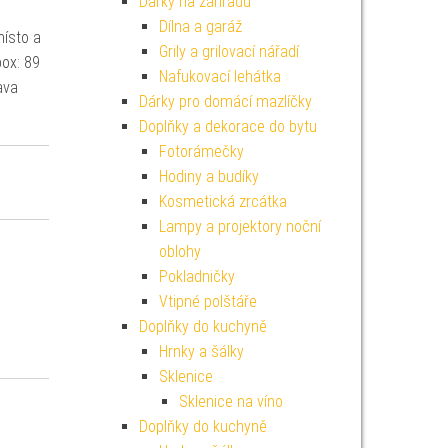
Dárky na zahradu
Dílna a garáž
místo a
Grily a grilovací nářadí
ox: 89
Nafukovací lehátka
ava
Dárky pro domácí mazlíčky
Doplňky a dekorace do bytu
Fotorámečky
Hodiny a budíky
Kosmetická zrcátka
Lampy a projektory noční
oblohy
Pokladničky
Vtipné polštáře
Doplňky do kuchyně
Hrnky a šálky
Sklenice
Sklenice na víno
Doplňky do kuchyně