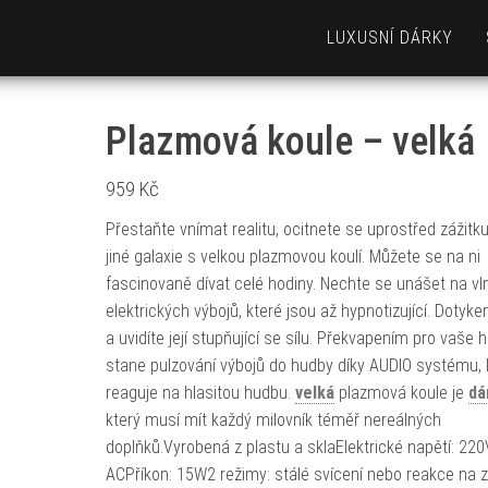
LUXUSNÍ DÁRKY
Plazmová koule – velká
959
Kč
Přestaňte vnímat realitu, ocitnete se uprostřed zážitku
jiné galaxie s velkou plazmovou koulí. Můžete se na ni
fascinovaně dívat celé hodiny. Nechte se unášet na vl
elektrických výbojů, které jsou až hypnotizující. Dotyk
a uvidíte její stupňující se sílu. Překvapením pro vaše 
stane pulzování výbojů do hudby díky AUDIO systému, 
reaguje na hlasitou hudbu.
velká
plazmová koule je
dá
který musí mít každý milovník téměř nereálných
doplňků.Vyrobená z plastu a sklaElektrické napětí: 220
ACPříkon: 15W2 režimy: stálé svícení nebo reakce na 