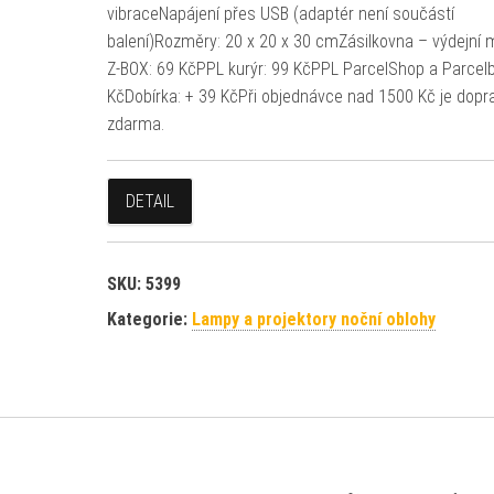
vibraceNapájení přes USB (adaptér není součástí
balení)Rozměry: 20 x 20 x 30 cmZásilkovna – výdejní 
Z-BOX: 69 KčPPL kurýr: 99 KčPPL ParcelShop a Parcelb
KčDobírka: + 39 KčPři objednávce nad 1500 Kč je dopr
zdarma.
DETAIL
SKU:
5399
Kategorie:
Lampy a projektory noční oblohy