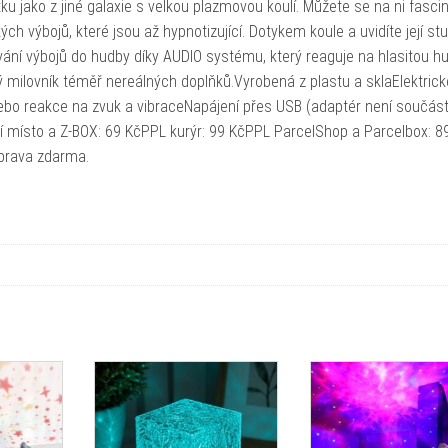
tku jako z jiné galaxie s velkou plazmovou koulí. Můžete se na ni fasc
ch výbojů, které jsou až hypnotizující. Dotykem koule a uvidíte její stu
vání výbojů do hudby díky AUDIO systému, který reaguje na hlasitou h
ý milovník téměř nereálných doplňků.Vyrobená z plastu a sklaElektrick
nebo reakce na zvuk a vibraceNapájení přes USB (adaptér není součást
í místo a Z-BOX: 69 KčPPL kurýr: 99 KčPPL ParcelShop a Parcelbox: 8
oprava zdarma.