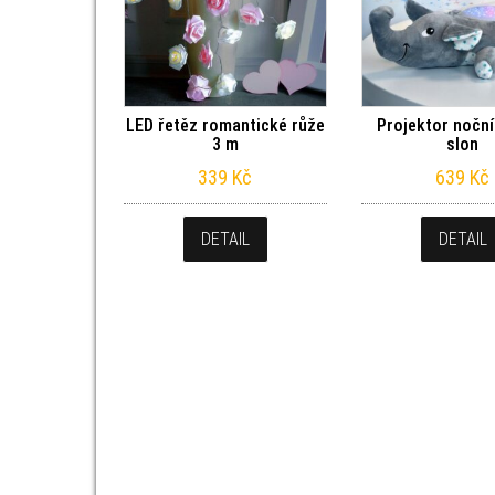
LED řetěz romantické růže
Projektor noční
3 m
slon
339
Kč
639
Kč
DETAIL
DETAIL