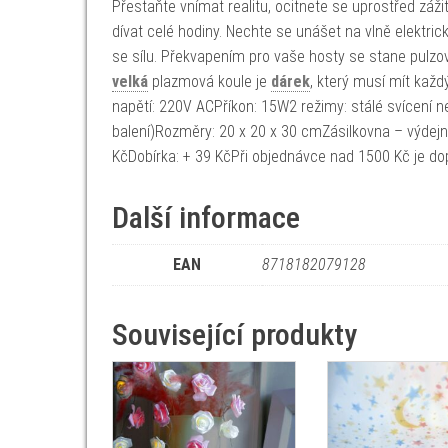
Přestaňte vnímat realitu, ocitnete se uprostřed záži
dívat celé hodiny. Nechte se unášet na vlně elektrický
se sílu. Překvapením pro vaše hosty se stane pulzo
velká
plazmová koule je
dárek
, který musí mít každ
napětí: 220V ACPříkon: 15W2 režimy: stálé svícení 
balení)Rozměry: 20 x 20 x 30 cmZásilkovna – výdejn
KčDobírka: + 39 KčPři objednávce nad 1500 Kč je d
Další informace
EAN
8718182079128
Související produkty