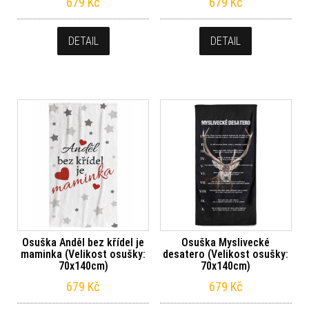
679
Kč
679
Kč
DETAIL
DETAIL
Osuška Anděl bez křídel je
Osuška Myslivecké
maminka (Velikost osušky:
desatero (Velikost osušky:
70x140cm)
70x140cm)
679
Kč
679
Kč