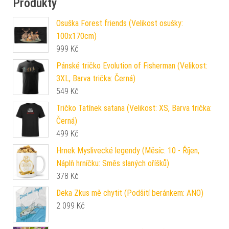
Produkty
Osuška Forest friends (Velikost osušky:
100x170cm)
999
Kč
Pánské tričko Evolution of Fisherman (Velikost:
3XL, Barva trička: Černá)
549
Kč
Tričko Tatínek satana (Velikost: XS, Barva trička:
Černá)
499
Kč
Hrnek Myslivecké legendy (Měsíc: 10 - Říjen,
Náplň hrníčku: Směs slaných oříšků)
378
Kč
Deka Zkus mě chytit (Podšití beránkem: ANO)
2 099
Kč