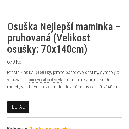
Osuška Nejlepší maminka –
pruhovaná (Velikost
osušky: 70x140cm)
679
Kč
Prostě klasika!
proužky
, jemné pastelové odstíny, symboly a
věnování –
univerzální
dárek
pro maminky nejen ke Dni
matek, se kterým nezklamete. Rozměr osušky je 70x140cm.
DETAIL
Kategorie:
Osušky pro maminku