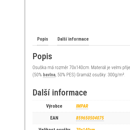
Popis
Další informace
Popis
Osuška má rozměr 70x140cm. Materiál je velmi příje
(50%
bavlna
, 50% PES) Gramáž osušky: 300g/m².
Další informace
Výrobce
IMPAR
EAN
859650504075
Velikost osušky
70x140cm