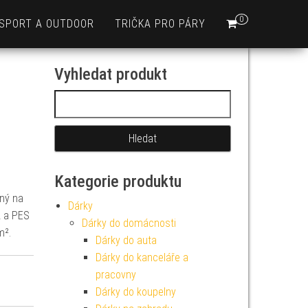
0
SPORT A OUTDOOR
TRIČKA PRO PÁRY
Vyhledat produkt
Vyhledávání
Kategorie produktu
ný na
Dárky
A a PES
Dárky do domácnosti
m².
Dárky do auta
Dárky do kanceláře a
pracovny
Dárky do koupelny