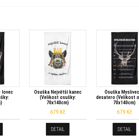
 lovec
Osuška Největší kanec
Osuška Myslive
ušky:
(Velikost osušky:
desatero (Velikost 
)
70x140cm)
70x140cm)
679
Kč
679
Kč
DETAIL
DETAIL