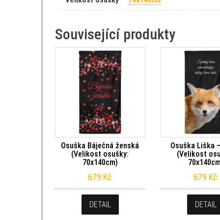
Související produkty
Osuška Báječná ženská
Osuška Liška –
(Velikost osušky:
(Velikost os
70x140cm)
70x140cm
679
Kč
679
Kč
DETAIL
DETAIL