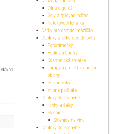
Dárky na zahradu
Dílna a garáž
Grily a grilovací nářadí
Nafukovací lehátka
Dárky pro domácí mazlíčky
Doplňky a dekorace do bytu
Fotorámečky
Hodiny a budíky
Kosmetická zrcátka
Lampy a projektory noční
 vlákna.
oblohy
Pokladničky
Vtipné polštáře
Doplňky do kuchyně
Hrnky a šálky
Sklenice
Sklenice na víno
Doplňky do kuchyně