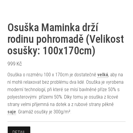
Osuška Maminka drží
rodinu pohromadě (Velikost
osušky: 100x170cm)
999
Kč
Osuška o rozměru 100 x 170cm je dostatečně
velká
, aby na
ní mohli relaxovat bez problému dva lidé. Osuška je vyrobena
moderní technologií, při které se mísí bavlněné příze 50% s
polyesterovými přízemi 50%. Díky tomu je osuška z lícové
strany velmi příjemná na dotek a z rubové strany pěkně
saje
. Gramáž osušky je 300g/m².
DETAIL