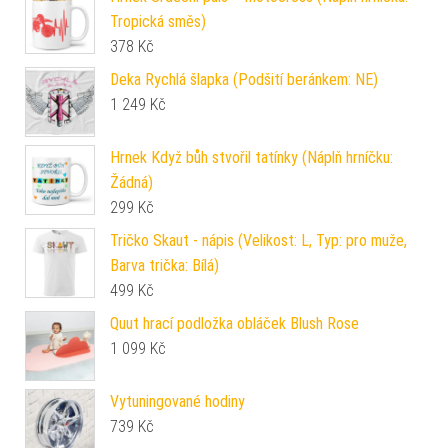
Tropická směs)
378
Kč
Deka Rychlá šlapka (Podšití beránkem: NE)
1 249
Kč
Hrnek Když bůh stvořil tatínky (Náplň hrníčku:
Žádná)
299
Kč
Tričko Skaut - nápis (Velikost: L, Typ: pro muže,
Barva trička: Bílá)
499
Kč
Quut hrací podložka obláček Blush Rose
1 099
Kč
Vytuningované hodiny
739
Kč