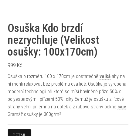
Osuška Kdo brzdí
nezrychluje (Velikost
osušky: 100x170cm)
999
Kč
Osuška o rozměru 100 x 170cm je dostatečně
velká
aby na
ní mohli relaxovat bez problému dva lidé. Osuška je vyrobena
moderní technologii při které se mísí bavlněné příze 50% s
polyesterovými přízemí 50% díky čemuž je osušku z lícové
strany velmi příjemná na dotek a z rubové strany pěkně
saje
.
Gramáž osušky je 300g/m².
DETAIL