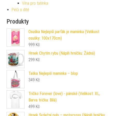
Vína pro tatínka
Péči o dítě
Produkty
Osuška Nejlepší parťák je maminka (Velikost
osušky: 100x170cm)
999
Kč
Hrnek Chytím rybu (Náplň hrníčku: Žádná)
299
Kč
Taška Nejlepší maminka – blop
349
Kč
Tričko Forever (love) - pánské (Velikost: XL,
Barva trička: Bílá)
499
Kč
Hrnek Srdeční puls – motocross (Náplň hrníčku: