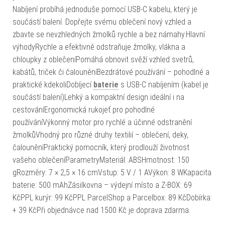
Nabíjení probíhá jednoduše pomocí USB-C kabelu, který je
součástí balení. Dopřejte svému oblečení nový vzhled a
zbavte se nevzhledných žmolků rychle a bez námahy.Hlavní
výhodyRychle a efektivně odstraňuje žmolky, vlákna a
chloupky z oblečeníPomáhá obnovit svěží vzhled svetrů,
kabátů, triček či čalouněníBezdrátové používání – pohodlné a
praktické kdekoliDobíjecí
baterie
s USB-C nabíjením (kabel je
součástí balení)Lehký a kompaktní design ideální i na
cestováníErgonomická rukojeť pro pohodlné
používáníVýkonný motor pro rychlé a účinné odstranění
žmolkůVhodný pro různé druhy textilií – oblečení, deky,
čalouněníPraktický pomocník, který prodlouží životnost
vašeho oblečeníParametryMateriál: ABSHmotnost: 150
gRozměry: 7 × 2,5 × 16 cmVstup: 5 V / 1 AVýkon: 8 WKapacita
baterie: 500 mAhZásilkovna – výdejní místo a Z-BOX: 69
KčPPL kurýr: 99 KčPPL ParcelShop a Parcelbox: 89 KčDobírka:
+ 39 KčPři objednávce nad 1500 Kč je doprava zdarma.