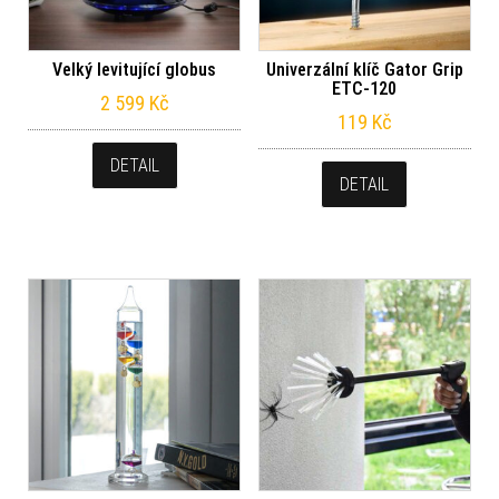
Velký levitující globus
Univerzální klíč Gator Grip
ETC-120
2 599
Kč
119
Kč
DETAIL
DETAIL