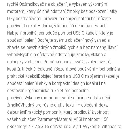
rychlé.Odžmolkovač na oblečení je vybaven výkonným
motorem, který účinně odstraní žmolky bez poškození látky.
Díky bezdrátovému provozu a dobíjecí baterii ho můžete
používat kdekoli – doma, v kanceláři nebo na cestách.
Nabíjení probíhá jednoduše pomocí USB-C kabelu, který je
součástí balení. Dopřejte svému oblečení nový vzhled a
zbavte se nevzhledných žmolků rychle a bez námahy.Hlavní
výhodyRychle a efektivně odstraňuje žmolky, vlákna a
chloupky z oblečeníPomáhá obnovit svěží vzhled svetrů,
kabátů, triček či čalouněníBezdrátové používání – pohodlné a
praktické kdekoliDobíjecí
baterie
s USB-C nabíjením (kabel je
součástí balení)Lehký a kompaktní design ideální i na
cestováníErgonomická rukojeť pro pohodlné
používáníVýkonný motor pro rychlé a účinné odstranění
žmolkůVhodný pro různé druhy textilií – oblečení, deky,
čalouněníPraktický pomocník, který prodlouží životnost
vašeho oblečeníParametryMateriál: ABSHmotnost: 150
gRozměry: 7 × 2,5 × 16 cmVstup: 5 V / 1 AVýkon: 8 WKapacita