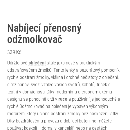
Nabíjecí přenosný
odžmolkovač
339
Kč
Udržte své
oblečení
stále jako nové s praktickým
odstraňovačem žmolků. Tento lehký a bezdrátový pomocník
rychle odstraní žmolky, vlákna i drobné nečistoty z oblečení,
čímž obnoví svěží vzhled vašich svetrů, kabátů, triček či
textilií v domácnosti. Díky modernímu a ergonomickému
designu se pohodlně drží v
ruce
a používání je jednoduché a
rychlé.Odžmolkovač na oblečení je vybaven výkonným
motorem, který účinně odstraní žmolky bez poškození látky.
Díky bezdrátovému provozu a dobíjecí baterii ho můžete
používat kdekoli – doma, v kanceláři nebo na cestách.