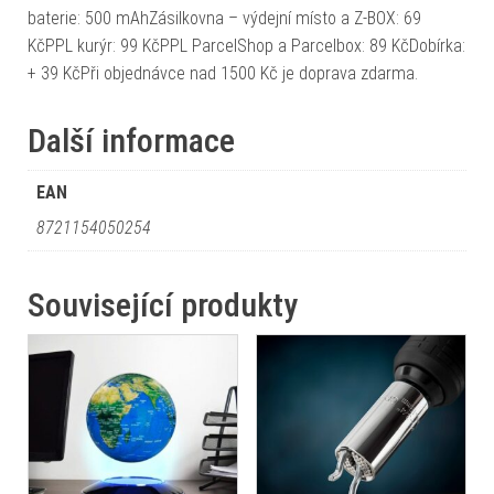
baterie: 500 mAhZásilkovna – výdejní místo a Z-BOX: 69
KčPPL kurýr: 99 KčPPL ParcelShop a Parcelbox: 89 KčDobírka:
+ 39 KčPři objednávce nad 1500 Kč je doprava zdarma.
Další informace
EAN
8721154050254
Související produkty