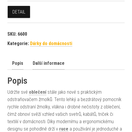
DETAIL
SKU:
6600
Kategorie:
Dárky do domácnosti
Popis
Další informace
Popis
Udržte své
oblečení
stále jako nové s praktickým
odstraňovačem žmolků. Tento lehký a bezdrátový pomocník
rychle odstraní žmolky, vlákna i drobné nečistoty z oblečení,
čímž obnoví svěží vzhled vašich svetrů, kabátů, triček či
textilií v domácnosti. Díky modernímu a ergonomickému
designu se pohodlně drží v
ruce
a používání je jednoduché a