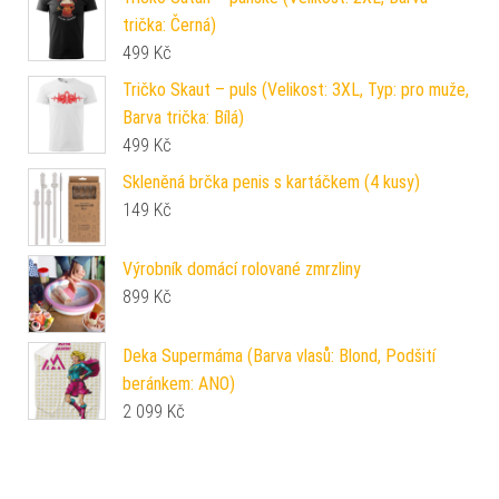
trička: Černá)
499
Kč
Tričko Skaut – puls (Velikost: 3XL, Typ: pro muže,
Barva trička: Bílá)
499
Kč
Skleněná brčka penis s kartáčkem (4 kusy)
149
Kč
Výrobník domácí rolované zmrzliny
899
Kč
Deka Supermáma (Barva vlasů: Blond, Podšití
beránkem: ANO)
2 099
Kč