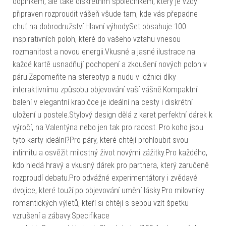
doplňkem, ale také diskrétním společníkem, který je vždy
připraven rozproudit vášeň všude tam, kde vás přepadne
chuť na dobrodružství.Hlavní výhodySet obsahuje 100
inspirativních poloh, které do vašeho vztahu vnesou
rozmanitost a novou energii.Vkusné a jasné ilustrace na
každé kartě usnadňují pochopení a zkoušení nových poloh v
páru.Zapomeňte na stereotyp a nudu v ložnici díky
interaktivnímu způsobu objevování vaší vášně.Kompaktní
balení v elegantní krabičce je ideální na cesty i diskrétní
uložení u postele.Stylový design dělá z karet perfektní dárek k
výročí, na Valentýna nebo jen tak pro radost. Pro koho jsou
tyto karty ideální?Pro páry, které chtějí prohloubit svou
intimitu a osvěžit milostný život novými zážitky.Pro každého,
kdo hledá hravý a vkusný dárek pro partnera, který zaručeně
rozproudí debatu.Pro odvážné experimentátory i zvědavé
dvojice, které touží po objevování umění lásky.Pro milovníky
romantických výletů, kteří si chtějí s sebou vzít špetku
vzrušení a zábavy.Specifikace