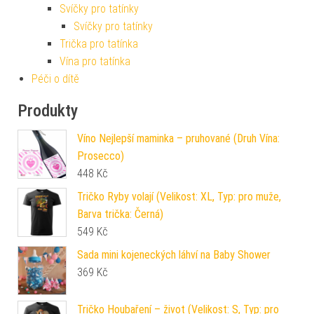
Svíčky pro tatínky
Svíčky pro tatínky
Trička pro tatínka
Vína pro tatínka
Péči o dítě
Produkty
Víno Nejlepší maminka – pruhované (Druh Vína:
Prosecco)
448
Kč
Tričko Ryby volají (Velikost: XL, Typ: pro muže,
Barva trička: Černá)
549
Kč
Sada mini kojeneckých láhví na Baby Shower
369
Kč
Tričko Houbaření – život (Velikost: S, Typ: pro