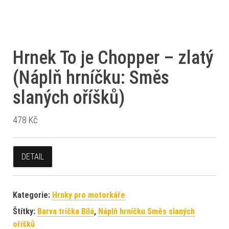
Hrnek To je Chopper – zlatý
(Náplň hrníčku: Směs
slaných oříšků)
478
Kč
DETAIL
Kategorie:
Hrnky pro motorkáře
Štítky:
Barva trička Bílá
,
Náplň hrníčku Směs slaných
oříšků