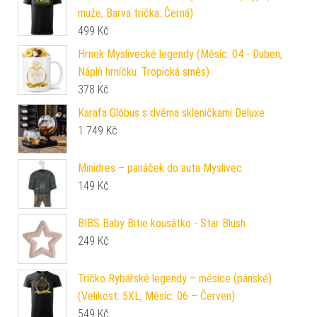
muže, Barva trička: Černá)
499
Kč
Hrnek Myslivecké legendy (Měsíc: 04 - Duben,
Náplň hrníčku: Tropická směs)
378
Kč
Karafa Glóbus s dvěma skleničkami Deluxe
1 749
Kč
Minidres – panáček do auta Myslivec
149
Kč
BIBS Baby Bitie kousátko - Star Blush
249
Kč
Tričko Rybářské legendy – měsíce (pánské)
(Velikost: 5XL, Měsíc: 06 – Červen)
549
Kč