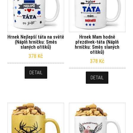
Hrnek Nejlepší táta na světě
Hrnek Mam hodně
(Náplň hrníčku: Směs
přezdívek-táta (Náplň
slaných oříšků)
hrníčku: Směs slaných
oříšků)
378
Kč
378
Kč
DETAIL
DETAIL