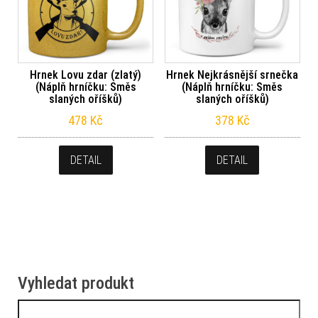
Hrnek Lovu zdar (zlatý)
Hrnek Nejkrásnější srnečka
(Náplň hrníčku: Směs
(Náplň hrníčku: Směs
slaných oříšků)
slaných oříšků)
478
Kč
378
Kč
DETAIL
DETAIL
Vyhledat produkt
Vyhledávání