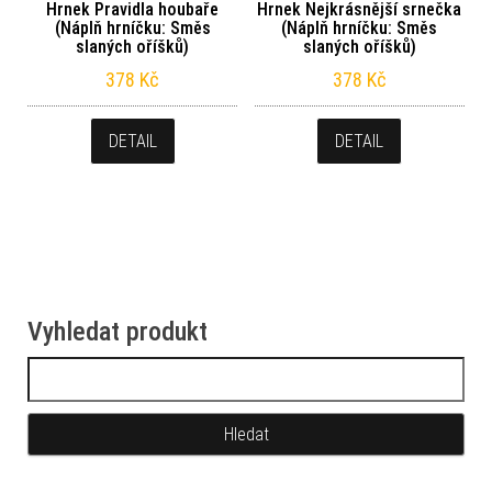
Hrnek Pravidla houbaře
Hrnek Nejkrásnější srnečka
(Náplň hrníčku: Směs
(Náplň hrníčku: Směs
slaných oříšků)
slaných oříšků)
378
Kč
378
Kč
DETAIL
DETAIL
Vyhledat produkt
Vyhledávání