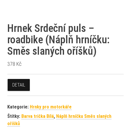
Hrnek Srdeční puls –
roadbike (Náplň hrníčku:
Směs slaných oříšků)
378
Kč
DETAIL
Kategorie:
Hrnky pro motorkáře
Štítky:
Barva trička Bílá
,
Náplň hrníčku Směs slaných
oříšků