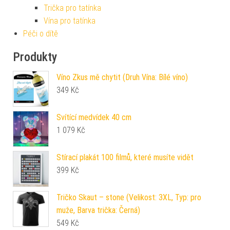
Trička pro tatínka
Vína pro tatínka
Péči o dítě
Produkty
Víno Zkus mě chytit (Druh Vína: Bílé víno)
349
Kč
Svítící medvídek 40 cm
1 079
Kč
Stírací plakát 100 filmů, které musíte vidět
399
Kč
Tričko Skaut – stone (Velikost: 3XL, Typ: pro
muže, Barva trička: Černá)
549
Kč