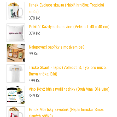
Hrnek Evoluce skauta (Náplň hrníčku: Tropická
směs)
378
Kč
Polštář Každým dnem více (Velikost: 40 x 40 cm)
379
Kč
Nalepovací papírky s motivem psů
99
Kč
Tričko Skaut - nápis (Velikost: S, Typ: pro muže,
Barva trička: Bílá)
499
Kč
Víno Když bůh stvořil tatínky (Druh Vína: Bílé víno)
349
Kč
Hrnek Městský závodník (Náplň hrníčku: Směs
slaných oříšků)