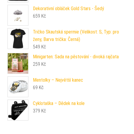
Dekorativní obláček Gold Stars - Šedý
659
Kč
Tričko Skautská spermie (Velikost: S, Typ: pro
ženy, Barva trička: Černá)
549
Kč
Minigarten: Sada na pěstování - divoká rajčata
259
Kč
Mentolky – Největší kanec
69
Kč
Cyklotaška – Dědek na kole
379
Kč