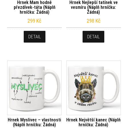
Hrnek Mam hodně
Hrnek Nejlepší tatínek ve
přezdívek-táta (Náplň
vesmíru (Náplň hrníčku:
hrníčku: Žádná)
Žádná)
299
Kč
298
Kč
DETAIL
DETAIL
Hrnek Myslivec – vlastnosti
Hrnek Největší kanec (Náplň
(Náplň hrníčku: Žádná)
hrníčku: Žádná)