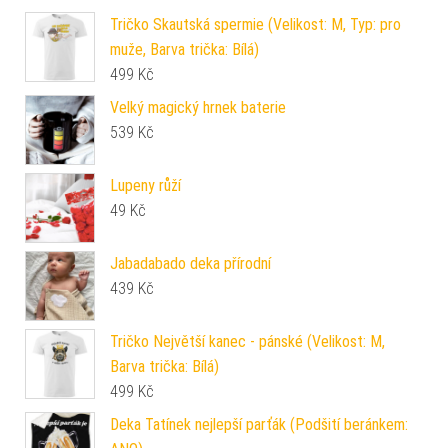
Tričko Skautská spermie (Velikost: M, Typ: pro
muže, Barva trička: Bílá)
499
Kč
Velký magický hrnek baterie
539
Kč
Lupeny růží
49
Kč
Jabadabado deka přírodní
439
Kč
Tričko Největší kanec - pánské (Velikost: M,
Barva trička: Bílá)
499
Kč
Deka Tatínek nejlepší parťák (Podšití beránkem: