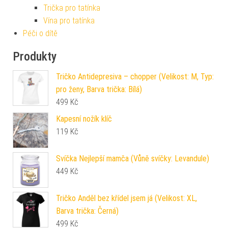
Trička pro tatínka
Vína pro tatínka
Péči o dítě
Produkty
Tričko Antidepresiva – chopper (Velikost: M, Typ:
pro ženy, Barva trička: Bílá)
499
Kč
Kapesní nožík klíč
119
Kč
Svíčka Nejlepší mamča (Vůně svíčky: Levandule)
449
Kč
Tričko Anděl bez křídel jsem já (Velikost: XL,
Barva trička: Černá)
499
Kč