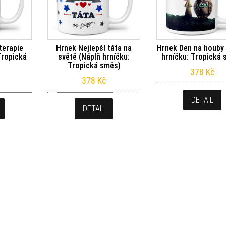
terapie
Hrnek Nejlepší táta na
Hrnek Den na houby
Tropická
světě (Náplň hrníčku:
hrníčku: Tropická 
Tropická směs)
378
Kč
378
Kč
DETAIL
DETAIL