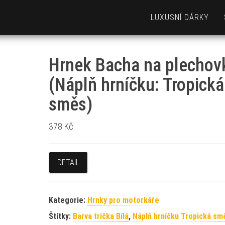
LUXUSNÍ DÁRKY
Hrnek Bacha na plechov
(Náplň hrníčku: Tropická
směs)
378
Kč
DETAIL
Kategorie:
Hrnky pro motorkáře
Štítky:
Barva trička Bílá
,
Náplň hrníčku Tropická sm