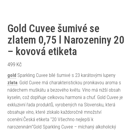
Gold Cuvee šumivé se
zlatem 0,75 l Narozeniny 20
– kovová etiketa
499
Kč
gold
Sparkling Cuvee bílé šumivé s 23 karátovými lupeny
zlata
. Gold Cuvee má charakteristickou pronikavou aroma s
nádechem muškátu a bezového květu. Víno má nižší obsah
kyselin, což doplňuje celkovou harmonii a chuť. Gold Cuvee je
exkluzivní řada produktů, vyrobených na Slovensku, která
obsahuje víno, které získalo každoročně množství
ocenění.Česká etiketa "20 Všechno nejlepší k
narozeninám"Gold Sparkling Cuvee – míchaný alkoholický