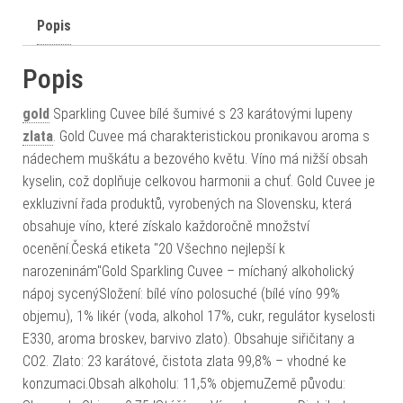
Popis
Popis
gold
Sparkling Cuvee bílé šumivé s 23 karátovými lupeny
zlata
. Gold Cuvee má charakteristickou pronikavou aroma s
nádechem muškátu a bezového květu. Víno má nižší obsah
kyselin, což doplňuje celkovou harmonii a chuť. Gold Cuvee je
exkluzivní řada produktů, vyrobených na Slovensku, která
obsahuje víno, které získalo každoročně množství
ocenění.Česká etiketa "20 Všechno nejlepší k
narozeninám"Gold Sparkling Cuvee – míchaný alkoholický
nápoj sycenýSložení: bílé víno polosuché (bílé víno 99%
objemu), 1% likér (voda, alkohol 17%, cukr, regulátor kyselosti
E330, aroma broskev, barvivo zlato). Obsahuje siřičitany a
CO2. Zlato: 23 karátové, čistota zlata 99,8% – vhodné ke
konzumaci.Obsah alkoholu: 11,5% objemuZemě původu: