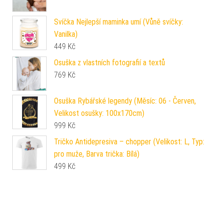
Svíčka Nejlepší maminka umí (Vůně svíčky:
Vanilka)
449
Kč
Osuška z vlastních fotografií a textů
769
Kč
Osuška Rybářské legendy (Měsíc: 06 - Červen,
Velikost osušky: 100x170cm)
999
Kč
Tričko Antidepresiva – chopper (Velikost: L, Typ:
pro muže, Barva trička: Bílá)
499
Kč