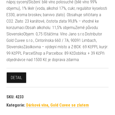
nápoj sycenýSložení: bílé víno polosuché (bílé víno 99%
objemu), 1% likér (voda, alkohol 17%, cukr, regulátor kyselosti
E330, aroma broskev, barvivo zlato). Obsahuje siřičitany a
CO2. Zlato: 23 karátové, čistota zlata 99,8% – vhodné ke
konzumaci.Obsah alkoholu: 11,5% objemuZemě původu:
SlovenskoObjem: 0,75 lStáčírna: Víno Jano s.r.o.Distributor
Gold Cuvee s.r.o., Cintorínska 660 / 7A, 90091 Limbach,
SlovenskoZásilkovna – výdejní místo a Z-BOX: 69 KčPPL kurýr:
99 KčPPL ParcelShop a Parcelbox: 89 KčDobírka: + 39 KčPři
objednávce nad 1500 Kč je doprava zdarma.
DETAIL
SKU:
4233
Kategorie:
Dárková vína, Gold Cuvee se zlatem