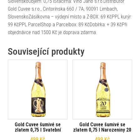
SlovenskoObjem: 0,75 lStáčírna: Víno Jano s.r.o.Distributor
Gold Cuvee s.r.o., Cintorínska 660 / 7A, 90091 Limbach,
SlovenskoZásilkovna – výdejní místo a Z-BOX: 69 KčPPL kurýr:
99 KčPPL ParcelShop a Parcelbox: 89 KčDobírka: + 39 KčPři
objednávce nad 1500 Kč je doprava zdarma.
Související produkty
Gold Cuvee šumivé se
Gold Cuvee šumivé se
zlatem 0,75 l Svatební
zlatem 0,75 l Narozeniny 20
499
Kč
499
Kč