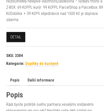
nežloutneMá nelepivé vlastnostiZásilkovna – výdejní místo a
Z-BOX: 69 KčPPL kurýr: 99 KčPPL ParcelShop a Parcelbox: 89
KčDobírka: + 39 KčPři objednávce nad 1500 Kč je doprava
zdarma.
DETAIL
SKU:
3304
Kategorie:
Doplňky do kuchyně
Popis
Další informace
Popis
Rádi byste potěšili svého partnera veselými snídaněmi
připravenými jen pro něj? Nechtějí vaše děti snídat nic