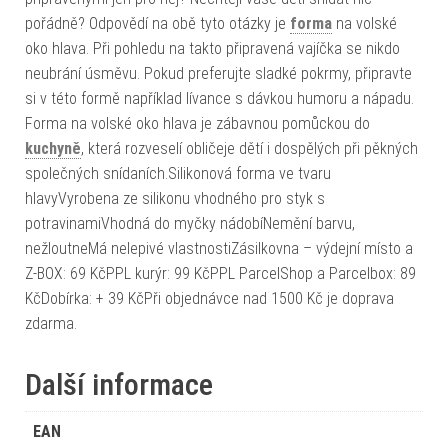
pořádně? Odpovědí na obě tyto otázky je
forma
na volské
oko hlava. Při pohledu na takto připravená vajíčka se nikdo
neubrání úsměvu. Pokud preferujte sladké pokrmy, připravte
si v této formě například lívance s dávkou humoru a nápadu.
Forma na volské oko hlava je zábavnou pomůckou do
kuchyně
, která rozveselí obličeje dětí i dospělých při pěkných
společných snídaních.Silikonová forma ve tvaru
hlavyVyrobena ze silikonu vhodného pro styk s
potravinamiVhodná do myčky nádobíNemění barvu,
nežloutneMá nelepivé vlastnostiZásilkovna – výdejní místo a
Z-BOX: 69 KčPPL kurýr: 99 KčPPL ParcelShop a Parcelbox: 89
KčDobírka: + 39 KčPři objednávce nad 1500 Kč je doprava
zdarma.
Další informace
EAN