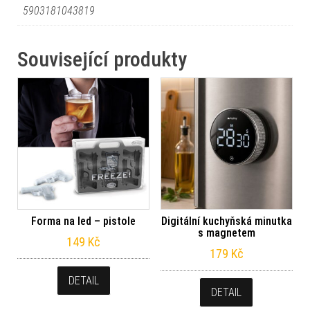
5903181043819
Související produkty
Forma na led – pistole
Digitální kuchyňská minutka
s magnetem
149
Kč
179
Kč
DETAIL
DETAIL