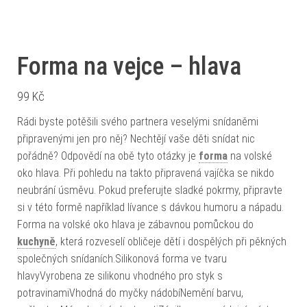
Forma na vejce – hlava
99
Kč
Rádi byste potěšili svého partnera veselými snídaněmi
připravenými jen pro něj? Nechtějí vaše děti snídat nic
pořádně? Odpovědí na obě tyto otázky je
forma
na volské
oko hlava. Při pohledu na takto připravená vajíčka se nikdo
neubrání úsměvu. Pokud preferujte sladké pokrmy, připravte
si v této formě například lívance s dávkou humoru a nápadu.
Forma na volské oko hlava je zábavnou pomůckou do
kuchyně
, která rozveselí obličeje dětí i dospělých při pěkných
společných snídaních.Silikonová forma ve tvaru
hlavyVyrobena ze silikonu vhodného pro styk s
potravinamiVhodná do myčky nádobíNemění barvu,