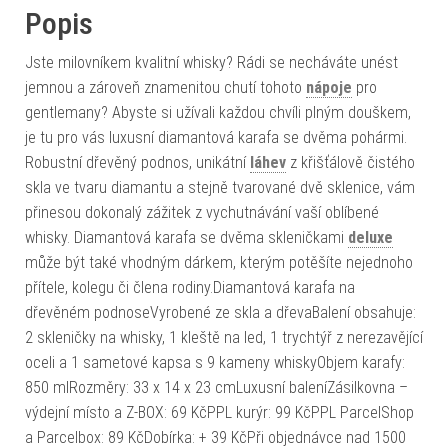
Popis
Jste milovníkem kvalitní whisky? Rádi se necháváte unést
jemnou a zároveň znamenitou chutí tohoto
nápoje
pro
gentlemany? Abyste si užívali každou chvíli plným douškem,
je tu pro vás luxusní diamantová karafa se dvěma pohármi.
Robustní dřevěný podnos, unikátní
láhev
z křišťálově čistého
skla ve tvaru diamantu a stejně tvarované dvě sklenice, vám
přinesou dokonalý zážitek z vychutnávání vaší oblíbené
whisky. Diamantová karafa se dvěma skleničkami
deluxe
může být také vhodným dárkem, kterým potěšíte nejednoho
přítele, kolegu či člena rodiny.Diamantová karafa na
dřevěném podnoseVyrobené ze skla a dřevaBalení obsahuje:
2 skleničky na whisky, 1 kleště na led, 1 trychtýř z nerezavějící
oceli a 1 sametové kapsa s 9 kameny whiskyObjem karafy:
850 mlRozměry: 33 x 14 x 23 cmLuxusní baleníZásilkovna –
výdejní místo a Z-BOX: 69 KčPPL kurýr: 99 KčPPL ParcelShop
a Parcelbox: 89 KčDobírka: + 39 KčPři objednávce nad 1500