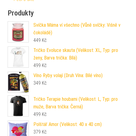
Produkty
Svíčka Máma ví všechno (Vůně svíčky: Višně v
čokoládě)
449
Kč
Tričko Evoluce skauta (Velikost: XL, Typ: pro
ženy, Barva trička: Bílá)
499
Kč
Víno Ryby volají (Druh Vína: Bílé víno)
349
Kč
Tričko Terapie houbami (Velikost: L, Typ: pro
muže, Barva trička: Černá)
499
Kč
Polštář Amor (Velikost: 40 x 40 cm)
379
Kč