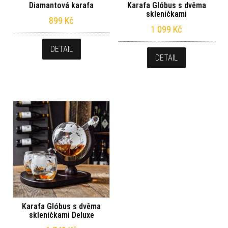
Diamantová karafa
Karafa Glóbus s dvěma
skleničkami
899
Kč
1 099
Kč
DETAIL
DETAIL
Karafa Glóbus s dvěma
skleničkami Deluxe