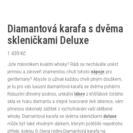
Diamantová karafa s dvěma
skleničkami Deluxe
1 439
Kč
Jste milovníkem kvalitní whisky? Rádi se necháváte unést
jemnou a zároveň znamenitou chutí tohoto
nápoje
pro
gentlemany? Abyste si užívali každou chvíli plným douškem,
je tu pro vás luxusní diamantová karafa se dvěma pohármi.
Robustní dřevěný podnos, unikátní
láhev
z křišťálově čistého
skla ve tvaru diamantu a stejně tvarované dvě sklenice, vám
přinesou dokonalý zážitek z vychutnávání vaší oblíbené
whisky. Diamantová karafa se dvěma skleničkami
deluxe
může být také vhodným dárkem, kterým potěšíte nejednoho
přítele, kolegu či člena rodiny.Diamantová karafa na