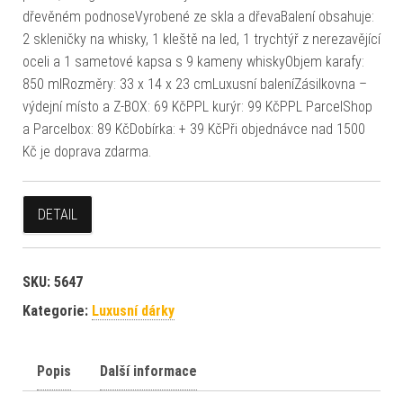
dřevěném podnoseVyrobené ze skla a dřevaBalení obsahuje:
2 skleničky na whisky, 1 kleště na led, 1 trychtýř z nerezavějící
oceli a 1 sametové kapsa s 9 kameny whiskyObjem karafy:
850 mlRozměry: 33 x 14 x 23 cmLuxusní baleníZásilkovna –
výdejní místo a Z-BOX: 69 KčPPL kurýr: 99 KčPPL ParcelShop
a Parcelbox: 89 KčDobírka: + 39 KčPři objednávce nad 1500
Kč je doprava zdarma.
DETAIL
SKU:
5647
Kategorie:
Luxusní dárky
Popis
Další informace