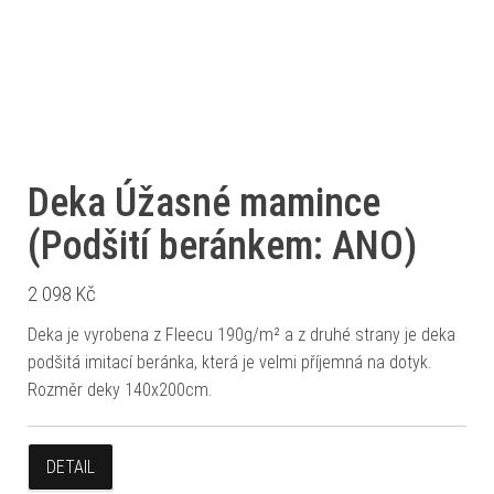
Deka Úžasné mamince
(Podšití beránkem: ANO)
2 098
Kč
Deka je vyrobena z Fleecu 190g/m² a z druhé strany je deka
podšitá imitací beránka, která je velmi příjemná na dotyk.
Rozměr deky 140x200cm.
DETAIL