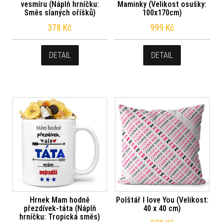
vesmíru (Náplň hrníčku:
Maminky (Velikost osušky:
Směs slaných oříšků)
100x170cm)
378
Kč
999
Kč
DETAIL
DETAIL
Hrnek Mam hodně
Polštář I love You (Velikost:
přezdívek-táta (Náplň
40 x 40 cm)
hrníčku: Tropická směs)