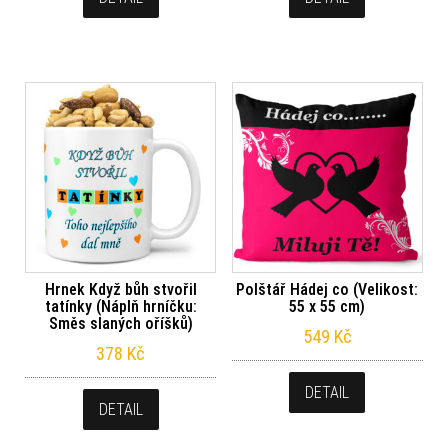
Hrnek Když bůh stvořil
Polštář Hádej co (Velikost:
tatínky (Náplň hrníčku:
55 x 55 cm)
Směs slaných oříšků)
549
Kč
378
Kč
DETAIL
DETAIL