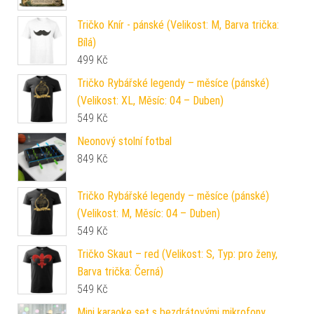
Tričko Knír - pánské (Velikost: M, Barva trička:
Bílá)
499
Kč
Tričko Rybářské legendy – měsíce (pánské)
(Velikost: XL, Měsíc: 04 – Duben)
549
Kč
Neonový stolní fotbal
849
Kč
Tričko Rybářské legendy – měsíce (pánské)
(Velikost: M, Měsíc: 04 – Duben)
549
Kč
Tričko Skaut – red (Velikost: S, Typ: pro ženy,
Barva trička: Černá)
549
Kč
Mini karaoke set s bezdrátovými mikrofony