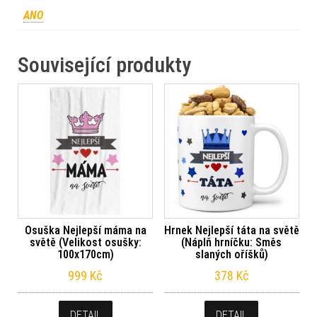
ANO
Související produkty
Osuška Nejlepší máma na
Hrnek Nejlepší táta na světě
světě (Velikost osušky:
(Náplň hrníčku: Směs
100x170cm)
slaných oříšků)
999
Kč
378
Kč
DETAIL
DETAIL