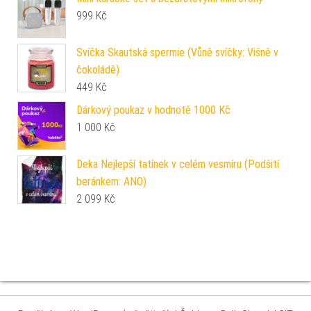
999
Kč
Svíčka Skautská spermie (Vůně svíčky: Višně v
čokoládě)
449
Kč
Dárkový poukaz v hodnotě 1000 Kč
1 000
Kč
Deka Nejlepší tatínek v celém vesmíru (Podšití
beránkem: ANO)
2 099
Kč