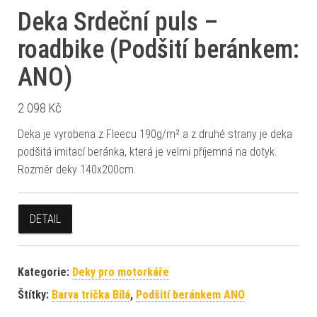
Deka Srdeční puls –
roadbike (Podšití beránkem:
ANO)
2 098
Kč
Deka je vyrobena z Fleecu 190g/m² a z druhé strany je deka
podšitá imitací beránka, která je velmi příjemná na dotyk.
Rozměr deky 140x200cm.
DETAIL
Kategorie:
Deky pro motorkáře
Štítky:
Barva trička Bílá
,
Podšití beránkem ANO