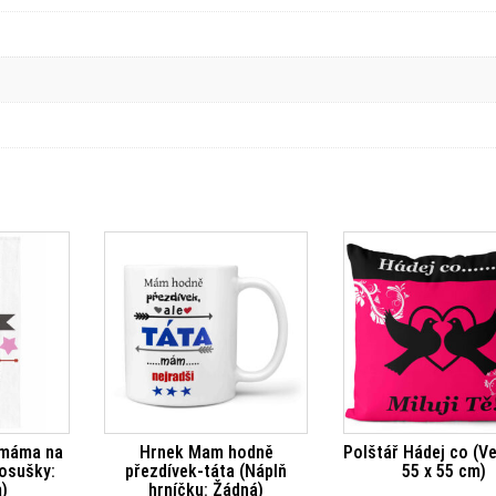
 máma na
Hrnek Mam hodně
Polštář Hádej co (Ve
 osušky:
přezdívek-táta (Náplň
55 x 55 cm)
)
hrníčku: Žádná)