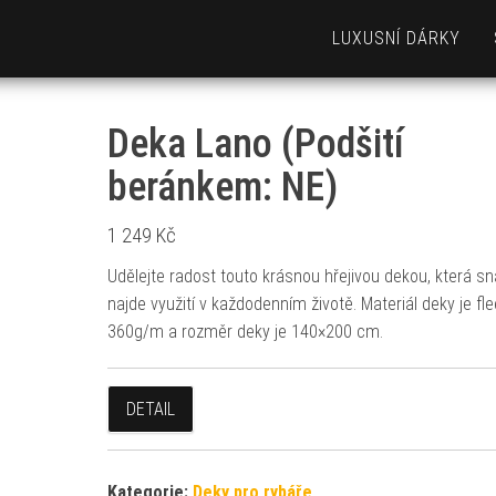
LUXUSNÍ DÁRKY
Deka Lano (Podšití
beránkem: NE)
1 249
Kč
Udělejte radost touto krásnou hřejivou dekou, která s
najde využití v každodenním životě. Materiál deky je fl
360g/m a rozměr deky je 140×200 cm.
DETAIL
Kategorie:
Deky pro rybáře