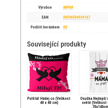
Výrobce
IMPAR
EAN
08596504034167
Podšití beránkem
NE
Související produkty
Polštář Hádej co (Velikost:
Osuška Nejlepší
40 x 40 cm)
světě (Velikost
70x140cm