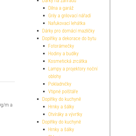
Dárky na zahradu
Dílna a garáž
Grily a grilovací nářadí
Nafukovací lehátka
Dárky pro domácí mazlíčky
Doplňky a dekorace do bytu
Fotorámečky
Hodiny a budíky
Kosmetická zrcátka
Lampy a projektory noční
oblohy
Pokladničky
Vtipné polštáře
Doplňky do kuchyně
60g/m a
Hrnky a šálky
Otvíráky a vývrtky
Doplňky do kuchyně
Hrnky a šálky