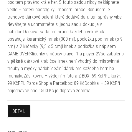
pocitem pravého krále her. S touto sadou nikdy nešlápnete
vedle – potěší nostalgiky i moderní hráče. Bonusem je
trendové dárkové balení, které dodává daru ten správný vibe.
Neváhejte a uchmatněte si jednu sadu, dokud je v
nabídce!Dárková sada pro hráče každého věkuSada
obsahuje: keramický hrnek (300 ml), podložku pod hrnek (o 9
cm) a 2 klíčenky (9,5 x 5 cm)Hrnek a podložka s nápisem
GAME OVERKlíčenky s nápisy player 1 a player 2Vše zabaleno
v
pěkné
dárkové krabičceHrnek není vhodný do mikrovlnné
trouby a myčky nádobíIdeální dárek pro každého herního
maniakaZásilkovna – výdejní místo a Z-BOX: 69 KčPPL kurýr:
99 KčPPL ParcelShop a Parcelbox: 89 KčDobírka: + 39 KčPři
objednávce nad 1500 Kč je doprava zdarma.
DETAIL