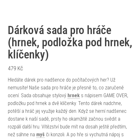
Dárková sada pro hráče
(hrnek, podložka pod hrnek,
klíčenky)
479
Kč
Hledáte dárek pro nadšence do počítačových her? Už
nemusíte! Naše sada pro hráče je přesně to, co zaručeně
ocení. Sada obsahuje stylový
hrnek
s nápisem GAME OVER,
podložku pod hrnek a dvě klíčenky. Tento dárek nadchne,
potěší a hráč jej využije každý den. Když se herní nadšenec
dostane k naší sadě, prsty ho okamžitě začnou svědit a
rozpálí další hru. Vítězství bude mít na dosah ještě předtím,
než sáhne na
myš
či konzoli. A po hře si vychutná nápoj s