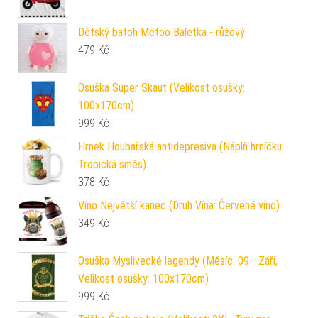
Dětský batoh Metoo Baletka - růžový
479
Kč
Osuška Super Skaut (Velikost osušky:
100x170cm)
999
Kč
Hrnek Houbařská antidepresiva (Náplň hrníčku:
Tropická směs)
378
Kč
Víno Největší kanec (Druh Vína: Červené víno)
349
Kč
Osuška Myslivecké legendy (Měsíc: 09 - Září,
Velikost osušky: 100x170cm)
999
Kč