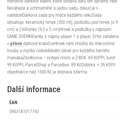
trendové dárkové balení, které dodává daru ten správný vibe.
Neváhejte a uchmatněte si jednu sadu, dokud je v
nabídce!Dárková sada pro hráče každého věkuSada
obsahuje: keramický hrnek (300 ml), podložku pod hrnek (o 9
cm) a 2 klíčenky (9,5 x 5 cm)Hrnek a podložka s nápisem
GAME OVERKlíčenky s nápisy player 1 a player 2Vše zabaleno
v
pěkné
dárkové krabičceHrnek není vhodný do mikrovlnné
trouby a myčky nádobíIdeální dárek pro každého herního
maniakaZásilkovna – výdejní místo a Z-BOX: 69 KčPPL kurýr:
99 KčPPL ParcelShop a Parcelbox: 89 KčDobírka: + 39 KčPři
objednávce nad 1500 Kč je doprava zdarma.
Další informace
EAN
5903181017193