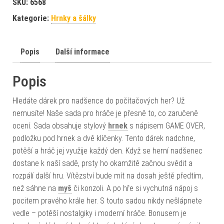
SKU:
6568
Kategorie:
Hrnky a šálky
Popis
Další informace
Popis
Hledáte dárek pro nadšence do počítačových her? Už
nemusíte! Naše sada pro hráče je přesně to, co zaručeně
ocení. Sada obsahuje stylový
hrnek
s nápisem GAME OVER,
podložku pod hrnek a dvě klíčenky. Tento dárek nadchne,
potěší a hráč jej využije každý den. Když se herní nadšenec
dostane k naší sadě, prsty ho okamžitě začnou svědit a
rozpálí další hru. Vítězství bude mít na dosah ještě předtím,
než sáhne na
myš
či konzoli. A po hře si vychutná nápoj s
pocitem pravého krále her. S touto sadou nikdy nešlápnete
vedle – potěší nostalgiky i moderní hráče. Bonusem je