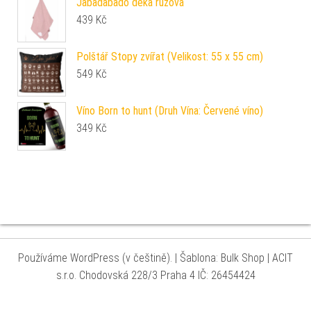
Jabadabado deka růžová
439
Kč
Polštář Stopy zvířat (Velikost: 55 x 55 cm)
549
Kč
Víno Born to hunt (Druh Vína: Červené víno)
349
Kč
Používáme WordPress (v češtině).
|
Šablona: Bulk Shop
| ACIT
s.r.o. Chodovská 228/3 Praha 4 IČ: 26454424