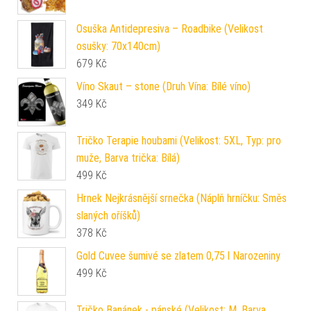
Osuška Antidepresiva – Roadbike (Velikost
osušky: 70x140cm)
679
Kč
Víno Skaut – stone (Druh Vína: Bílé víno)
349
Kč
Tričko Terapie houbami (Velikost: 5XL, Typ: pro
muže, Barva trička: Bílá)
499
Kč
Hrnek Nejkrásnější srnečka (Náplň hrníčku: Směs
slaných oříšků)
378
Kč
Gold Cuvee šumivé se zlatem 0,75 l Narozeniny
499
Kč
Tričko Banánek - pánské (Velikost: M, Barva