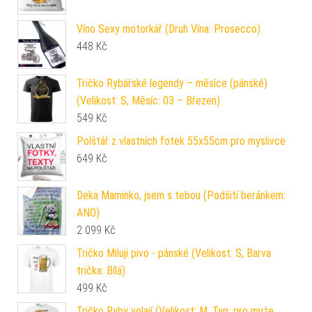
Víno Sexy motorkář (Druh Vína: Prosecco)
448
Kč
Tričko Rybářské legendy – měsíce (pánské)
(Velikost: S, Měsíc: 03 – Březen)
549
Kč
Polštář z vlastních fotek 55x55cm pro myslivce
649
Kč
Deka Maminko, jsem s tebou (Podšití beránkem:
ANO)
2 099
Kč
Tričko Miluji pivo - pánské (Velikost: S, Barva
trička: Bílá)
499
Kč
Tričko Ryby volají (Velikost: M, Typ: pro muže,