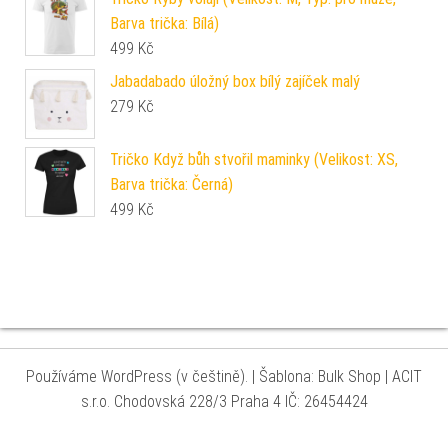
Barva trička: Bílá)
499
Kč
Jabadabado úložný box bílý zajíček malý
279
Kč
Tričko Když bůh stvořil maminky (Velikost: XS,
Barva trička: Černá)
499
Kč
Používáme WordPress (v češtině).
|
Šablona: Bulk Shop
| ACIT
s.r.o. Chodovská 228/3 Praha 4 IČ: 26454424