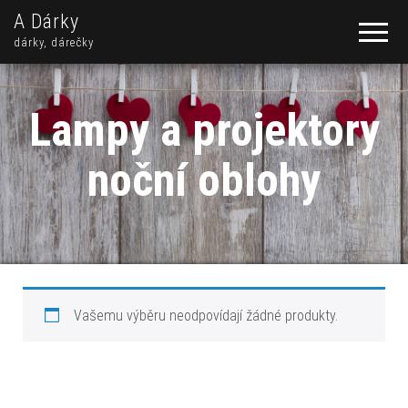
A Dárky
dárky, dárečky
Lampy a projektory
noční oblohy
Vašemu výběru neodpovídají žádné produkty.